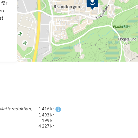
 för
en
st
skattereduktion)
1 416 kr
1 493 kr
199 kr
4 227 kr