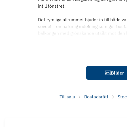
intill fönstret.
Det rymliga allrummet bjuder in till både va
sovdel – en naturlig indelning som gör bost
balkongen med grönskande utsikt mot den 
Bilder
Till salu
Bostadsrätt
Sto