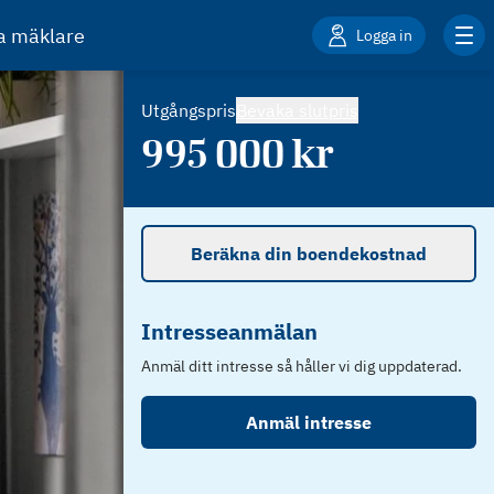
ta mäklare
Logga in
Utgångspris
Bevaka slutpris
995 000
kr
Beräkna din boendekostnad
Intresseanmälan
Anmäl ditt intresse så håller vi dig uppdaterad.
Anmäl intresse