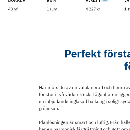
BOAREA
RUM
AVGIFT
VÅ
40 m²
1 rum
4 227 kr
1 a
Perfekt första
f
Här möts du av en välplanerad och hemtrevl
fönster i två väderstreck. Lägenheten ligge
en inbjudande inglasad balkong i soligt sydo
grönskan.
Planlösningen är smart och luftig. Från hal
har en harmonisk färgsättning och gott om