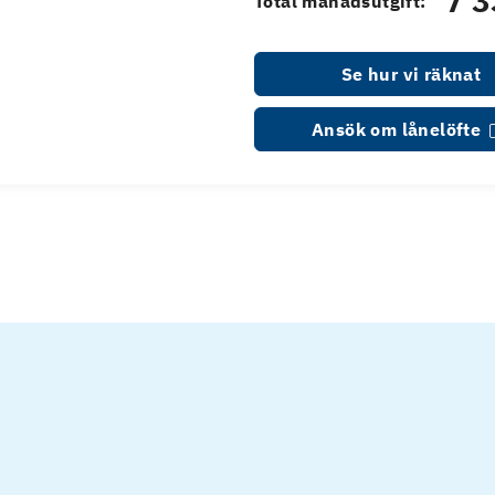
7 3
Total månadsutgift:
Se hur vi räknat
Ansök om lånelöfte