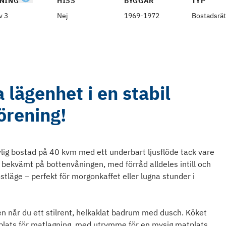
NING
HISS
BYGGÅR
TYP
v 3
Nej
1969-1972
Bostadsrät
 lägenhet i en stabil
örening!
ig bostad på 40 kvm med ett underbart ljusflöde tack vare
r bekvämt på bottenvåningen, med förråd alldeles intill och
stläge – perfekt för morgonkaffet eller lugna stunder i
len når du ett stilrent, helkaklat badrum med dusch. Köket
 plats för matlagning, med utrymme för en mysig matplats