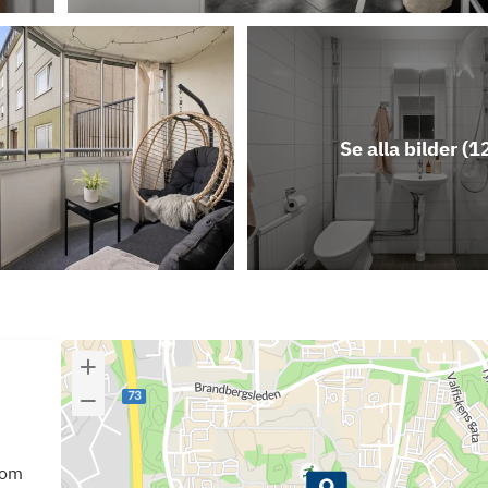
Se alla bilder (
1
som