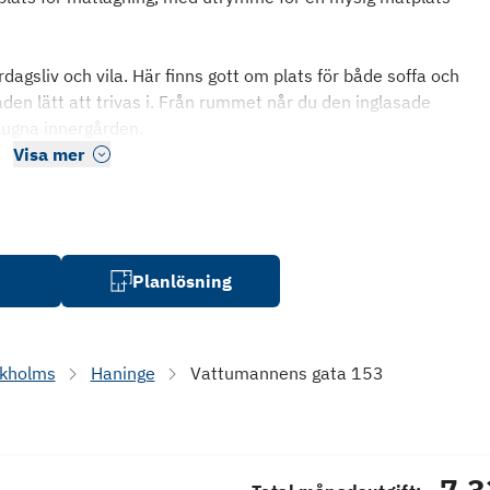
rdagsliv och vila. Här finns gott om plats för både soffa och
aden lätt att trivas i. Från rummet når du den inglasade
lugna innergården.
Visa mer
Planlösning
ckholms
Haninge
Vattumannens gata 153