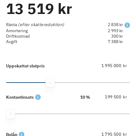
13 519 kr
Ränta
(efter skattereduktion)
2 838 kr
Amortering
2 993 kr
Driftkostnad
300 kr
Avgift
7 388 kr
kr
Uppskattat slutpris
kr
Kontantinsats
10 %
kr
Bolån