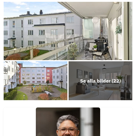
Årsredovisning 2024
Årsredovisning 2025
Objektsbeskrivning
Se alla bilder (
22
)