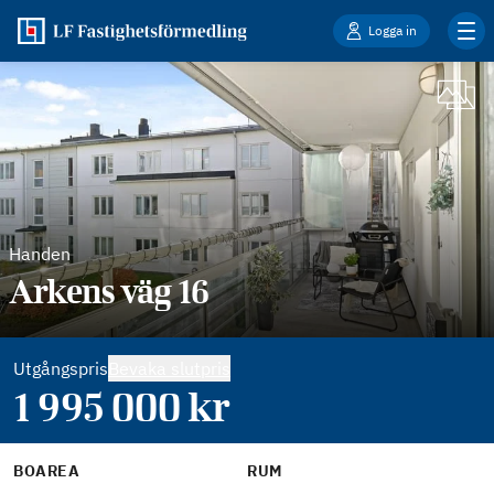
Logga in
Handen
Arkens väg 16
Utgångspris
Bevaka slutpris
1 995 000
kr
BOAREA
RUM