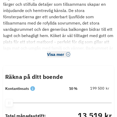
färger och stilfulla detaljer som tillsammans skapar en
inbjudande och hemtrevlig känsla. De stora
fönsterpartierna ger ett underbart ljusflöde som
tillsammans med de rofyllda sovrummen, det stora
vardagsrummet och den generösa balkongen bidrar till ett
lugnt och behagligt hem. Köket är väl tilltaget med gott om
plats för ett stort matbord – perfekt för dig som gillar att
laga mat och umgås med familj och vänner. Badrummet är
Visa mer
Räkna på ditt boende
kr
Kontantinsats
10 %
13 519 kr
Total månadsutgift: