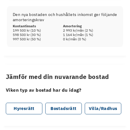
Den nya bostaden och hushållets inkomst ger följande
amorteringskrav
Kontantinsats
Amortering
199 500 kr
(
10
%)
2 993 kr
/mån (
2
%)
598 500 kr
(
30
%)
1 164 kr
/mån (
1
%)
997 500 kr
(
50
%)
0 kr
/mån (
0
%)
Jämför med din nuvarande bostad
Viken typ av bostad har du idag?
Hyresrätt
Bostadsrätt
Villa/Radhus