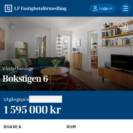
Logga in
Västerhaninge
Bokstigen 6
Utgångspris
Bevaka slutpris
1 595 000
kr
BOAREA
RUM