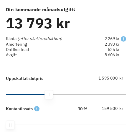
Din kommande månadsutgift:
13 793 kr
Ränta
(efter skattereduktion)
2 269 kr
Amortering
2 393 kr
Driftkostnad
525 kr
Avgift
8 606 kr
kr
Uppskattat slutpris
kr
Kontantinsats
10 %