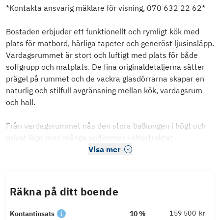
*Kontakta ansvarig mäklare för visning, 070 632 22 62*
Bostaden erbjuder ett funktionellt och rymligt kök med
plats för matbord, härliga tapeter och generöst ljusinsläpp.
Vardagsrummet är stort och luftigt med plats för både
soffgrupp och matplats. De fina originaldetaljerna sätter
prägel på rummet och de vackra glasdörrarna skapar en
naturlig och stilfull avgränsning mellan kök, vardagsrum
och hall.
Från vardagsrummet nås den stora balkongen i högt och
privat läge med många soltimmar i eftertraktat
Visa mer
Räkna på ditt boende
kr
Kontantinsats
10 %