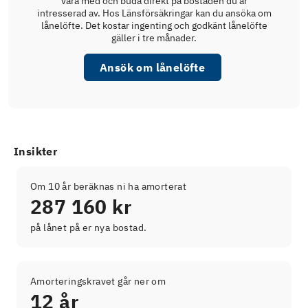
vara med och buda direkt på bostaden du är
intresserad av. Hos Länsförsäkringar kan du ansöka om
lånelöfte. Det kostar ingenting och godkänt lånelöfte
gäller i tre månader.
Ansök om lånelöfte
Insikter
Om 10 år beräknas ni ha amorterat
287 160 kr
på lånet på er nya bostad.
Amorteringskravet går ner om
12 år