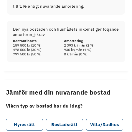
till
1 %
enligt nuvarande amortering.
Den nya bostaden och hushållets inkomst ger följande
amorteringskrav
Kontantinsats
Amortering
159 500 kr
(
10
%)
2 393 kr
/mån (
2
%)
478 500 kr
(
30
%)
930 kr
/mån (
1
%)
797 500 kr
(
50
%)
0 kr
/mån (
0
%)
Jämför med din nuvarande bostad
Viken typ av bostad har du idag?
Hyresrätt
Bostadsrätt
Villa/Radhus