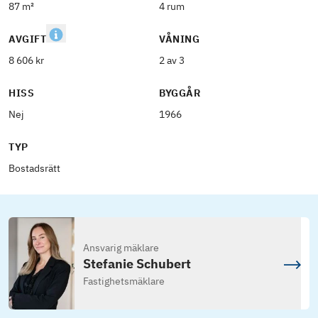
87 m²
4 rum
AVGIFT
VÅNING
8 606 kr
2 av 3
HISS
BYGGÅR
Nej
1966
TYP
Bostadsrätt
Ansvarig mäklare
Stefanie Schubert
Fastighetsmäklare