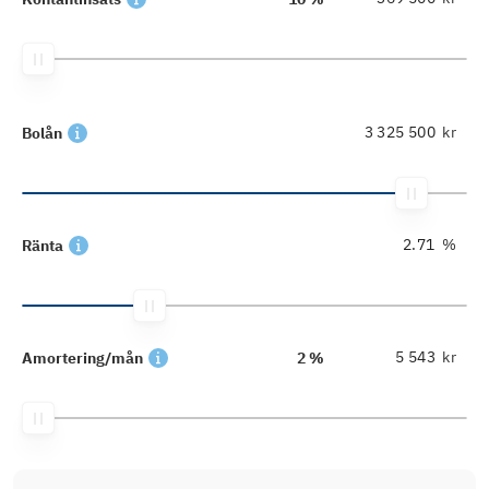
kr
Bolån
%
Ränta
kr
Amortering/mån
2 %