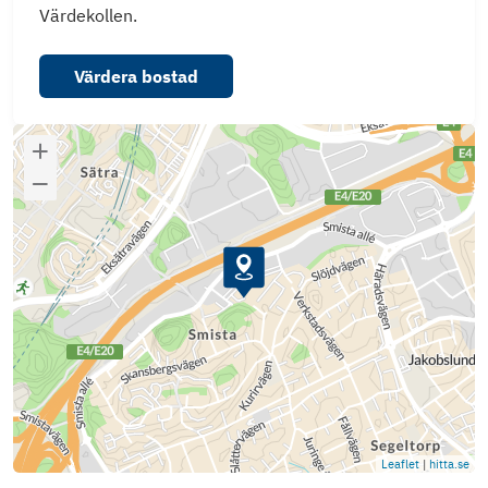
Värdekollen.
Värdera bostad
Leaflet
|
hitta.se