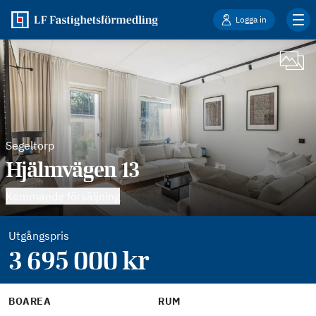
Logga in
Segeltorp
Hjälmvägen 13
Kommande försäljning
Utgångspris
3 695 000
kr
BOAREA
RUM