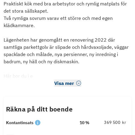
Praktiskt kök med bra arbetsytor och rymlig matplats för
det stora sällskapet.
Två rymliga sovrum varav ett större och med egen
klädkammare.
Lägenheten har genomgått en renovering 2022 där
samtliga parkettgolv är slipade och hårdvaxoljade, väggar
spacklade och målade, nya persienner, ny inredning i
badrum, ny häll och ny diskmaskin.
Här bor du i e
Visa mer
Räkna på ditt boende
kr
Kontantinsats
10 %