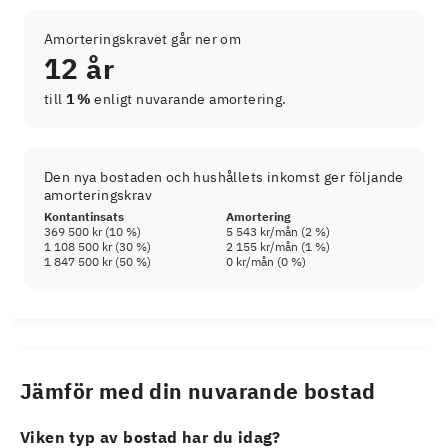
Amorteringskravet går ner om
12 år
till
1 %
enligt nuvarande amortering.
Den nya bostaden och hushållets inkomst ger följande
amorteringskrav
Kontantinsats
Amortering
369 500 kr
(
10
%)
5 543 kr
/mån (
2
%)
1 108 500 kr
(
30
%)
2 155 kr
/mån (
1
%)
1 847 500 kr
(
50
%)
0 kr
/mån (
0
%)
Jämför med din nuvarande bostad
Viken typ av bostad har du idag?