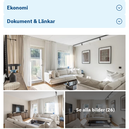
Ekonomi
Dokument & Länkar
Energideklaration
Energideklaration - Visirvägen 8
Stadgar
Årsredovisning 2024-2025
Energideklaration - Visirvagen 10
Se alla bilder (
26
)