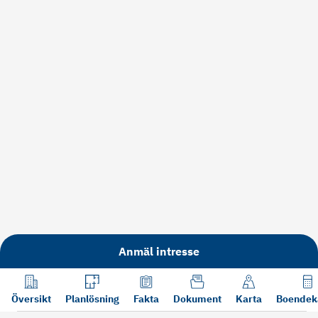
Anmäl intresse
Översikt
Planlösning
Fakta
Dokument
Karta
Boendek