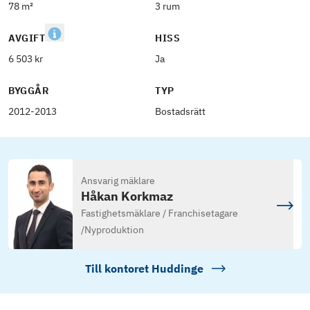
78 m²
3 rum
AVGIFT
HISS
6 503 kr
Ja
BYGGÅR
TYP
2012-2013
Bostadsrätt
Ansvarig mäklare
Håkan Korkmaz
Fastighetsmäklare / Franchisetagare
/
Nyproduktion
Till kontoret
Huddinge