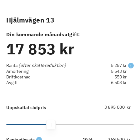
Hjälmvägen 13
Din kommande månadsutgift:
17 853 kr
Ränta
(efter skattereduktion)
5 257 kr
Amortering
5 543 kr
Driftkostnad
550 kr
Avgift
6 503 kr
kr
Uppskattat slutpris
kr
Kontantinsats
10 %