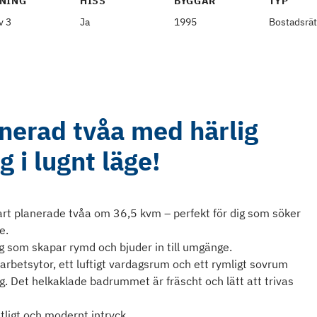
NING
HISS
BYGGÅR
TYP
v 3
Ja
1995
Bostadsrät
anerad tvåa med härlig
 i lugnt läge!
rt planerade tvåa om 36,5 kvm – perfekt för dig som söker
e.
 som skapar rymd och bjuder in till umgänge.
rbetsytor, ett luftigt vardagsrum och ett rymligt sovrum
. Det helkaklade badrummet är fräscht och lätt att trivas
ligt och modernt intryck.