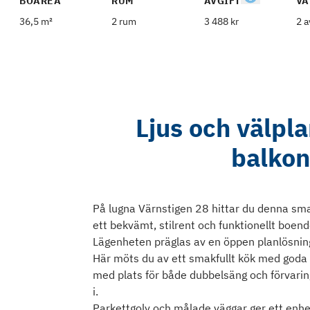
BOAREA
RUM
AVGIFT
VÅ
36,5 m²
2 rum
3 488 kr
2 a
Ljus och välpl
balkong
På lugna Värnstigen 28 hittar du denna sma
ett bekvämt, stilrent och funktionellt boend
Lägenheten präglas av en öppen planlösning
Här möts du av ett smakfullt kök med goda a
med plats för både dubbelsäng och förvaring
i.
Parkettgolv och målade väggar ger ett enhet