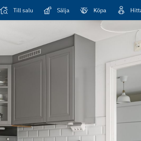
Till salu
Sälja
Köpa
Hit