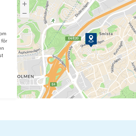
som
 för
en
st