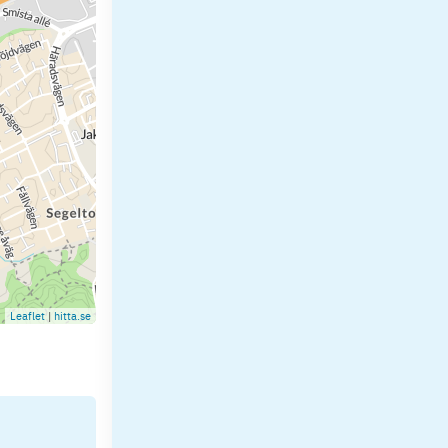
Leaflet
|
hitta.se