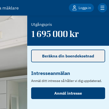
ta mäklare
Logga in
Utgångspris
1 695 000
kr
Beräkna din boendekostnad
Intresseanmälan
Anmäl ditt intresse så håller vi dig uppdaterad.
Anmäl intresse