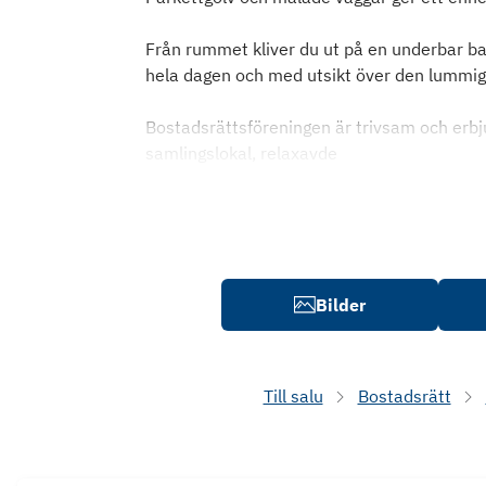
Från rummet kliver du ut på en underbar balk
hela dagen och med utsikt över den lummig
Bostadsrättsföreningen är trivsam och er
samlingslokal, relaxavde
Bilder
Till salu
Bostadsrätt