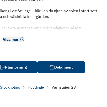
ong i ostört läge – här kan du njuta av solen i stort sett
a och välskötta innergården.
bjuder flera gemensamma bekvämligheter såsom
Visa mer
Planlösning
Dokument
Stockholms
Huddinge
Värnstigen 28