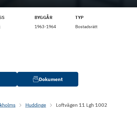
SS
BYGGÅR
TYP
j
1963-1964
Bostadsrätt
Dokument
ckholms
Huddinge
Loftvägen 11 Lgh 1002