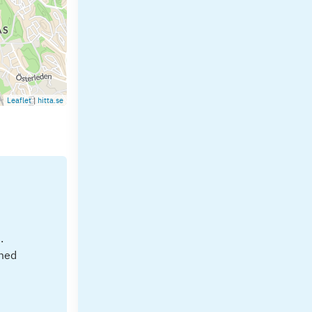
Leaflet
|
hitta.se
.
 med