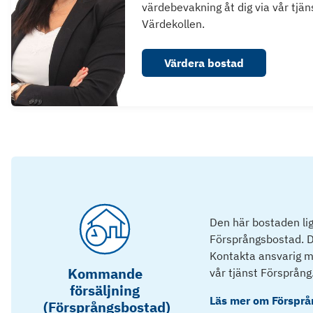
värdebevakning åt dig via vår tjän
Värdekollen.
Värdera bostad
Den här bostaden lig
Försprångsbostad. D
Kontakta ansvarig mä
Kommande
vår tjänst Försprång
försäljning
Läs mer om
Försprå
(Försprångsbostad)