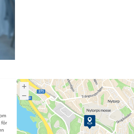
som
 för
en