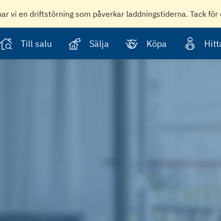
har vi en driftstörning som påverkar laddningstiderna. Tack för 
Till salu
Sälja
Köpa
Hit