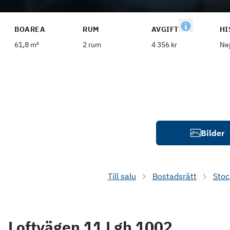
BOAREA
RUM
AVGIFT
HI
61,8 m²
2 rum
4 356 kr
Ne
Bilder
Till salu
Bostadsrätt
Sto
Loftvägen 11 Lgh 1002