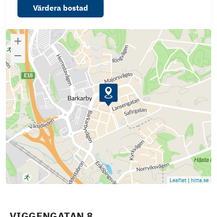
Värdera bostad
Leaflet
|
hitta.se
VIGGENGATAN 8