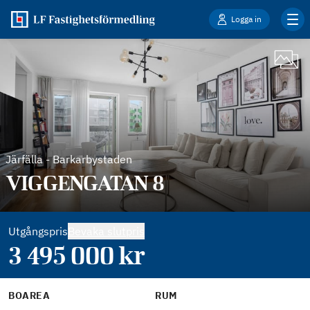
Logga in
Järfälla
-
Barkarbystaden
VIGGENGATAN 8
Utgångspris
Bevaka slutpris
3 495 000
kr
BOAREA
RUM