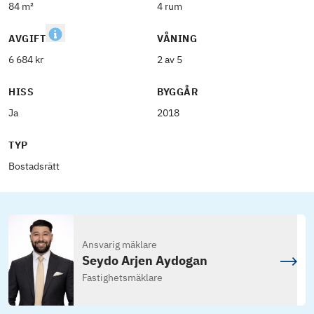
84 m²
4 rum
AVGIFT
VÅNING
6 684 kr
2 av 5
HISS
BYGGÅR
Ja
2018
TYP
Bostadsrätt
Ansvarig mäklare
Seydo Arjen Aydogan
Fastighetsmäklare