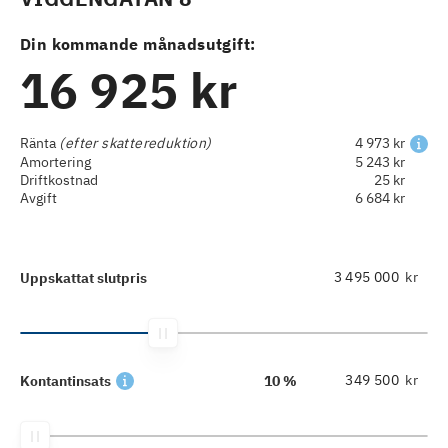
Din kommande månadsutgift:
16 925 kr
Ränta
(efter skattereduktion)
4 973 kr
Amortering
5 243 kr
Driftkostnad
25 kr
Avgift
6 684 kr
kr
Uppskattat slutpris
kr
Kontantinsats
10 %