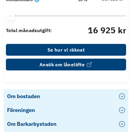
16 925 kr
Total månadsutgift:
Se hur vi räknat
Ansök om lånelöfte
Om bostaden
Föreningen
Om Barkarbystaden