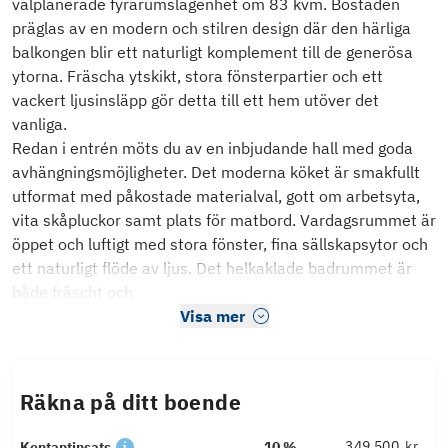
välplanerade fyrarumslägenhet om 83 kvm. Bostaden
präglas av en modern och stilren design där den härliga
balkongen blir ett naturligt komplement till de generösa
ytorna. Fräscha ytskikt, stora fönsterpartier och ett
vackert ljusinsläpp gör detta till ett hem utöver det
vanliga.
Redan i entrén möts du av en inbjudande hall med goda
avhängningsmöjligheter. Det moderna köket är smakfullt
utformat med påkostade materialval, gott om arbetsyta,
vita skåpluckor samt plats för matbord. Vardagsrummet är
öppet och luftigt med stora fönster, fina sällskapsytor och
ett naturligt flöde av ljus. Det helkaklade badrummet är
både fräscht och
Visa mer
Räkna på ditt boende
kr
Kontantinsats
10 %