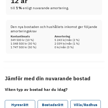
12 år
till
1 %
enligt nuvarande amortering.
Den nya bostaden och hushållets inkomst ger följande
amorteringskrav
Kontantinsats
Amortering
349 500 kr
(
10
%)
5 243 kr
/mån (
2
%)
1 048 500 kr
(
30
%)
2 039 kr
/mån (
1
%)
1 747 500 kr
(
50
%)
0 kr
/mån (
0
%)
Jämför med din nuvarande bostad
Viken typ av bostad har du idag?
Hyresrätt
Bostadsrätt
Villa/Radhus