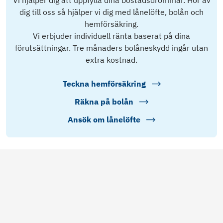
Vi hjälper dig att uppfylla dina bostadsdrömmar. Hör av
dig till oss så hjälper vi dig med lånelöfte, bolån och
hemförsäkring.
Vi erbjuder individuell ränta baserat på dina
förutsättningar. Tre månaders bolåneskydd ingår utan
extra kostnad.
Teckna hemförsäkring
Räkna på bolån
Ansök om lånelöfte