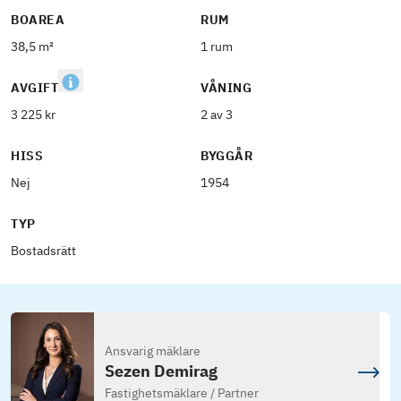
BOAREA
RUM
38,5 m²
1 rum
AVGIFT
VÅNING
3 225 kr
2 av 3
HISS
BYGGÅR
Nej
1954
TYP
Bostadsrätt
Ansvarig mäklare
Sezen Demirag
Fastighetsmäklare / Partner