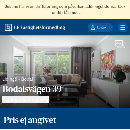
Just nu har vi en driftstörning som påverkar laddningstiderna. Tack
för ditt tålamod.
Logga in
Lidingö
-
Bodal
Bodalsvägen 39
Kommande försäljning
Pris ej angivet