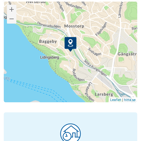
Leaflet
|
hitta.se