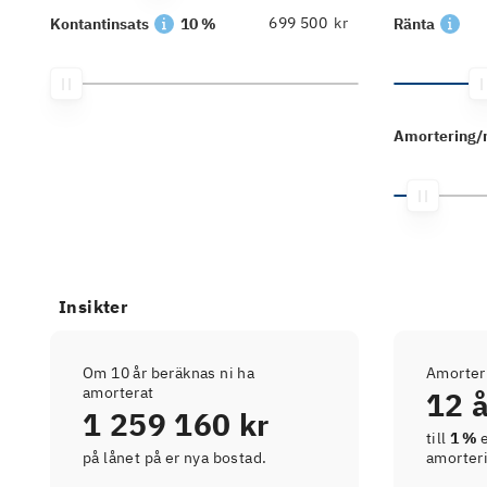
kr
Kontantinsats
10 %
Ränta
Amortering
Insikter
Om 10 år beräknas ni ha
Amorter
amorterat
12 
1 259 160 kr
till
1 %
e
på lånet på er nya bostad.
amorter