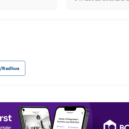
d
a/Radhus