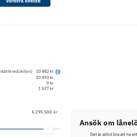
Värdera bostad
skattereduktion)
10 482 kr
10 493 kr
0 kr
1 527 kr
kr
Ansök om lånelö
Det är alltid bra att ha et