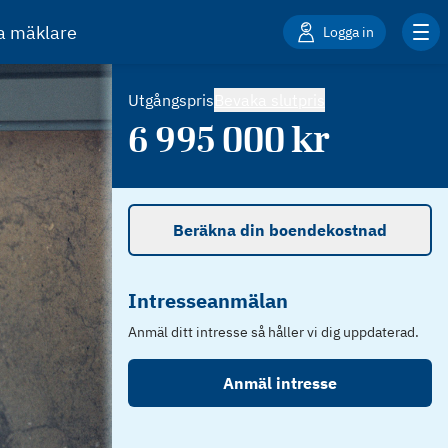
ta mäklare
Logga in
Utgångspris
Bevaka slutpris
6 995 000
kr
Beräkna din boendekostnad
Intresseanmälan
Anmäl ditt intresse så håller vi dig uppdaterad.
Anmäl intresse