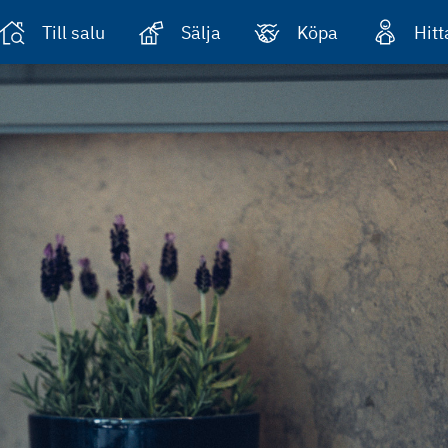
Till salu
Sälja
Köpa
Hit