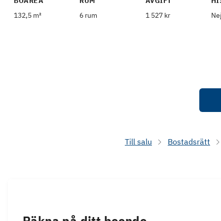
BOAREA
RUM
AVGIFT
HI
132,5 m²
6 rum
1 527 kr
Ne
Till salu
Bostadsrätt
Räkna på ditt boende