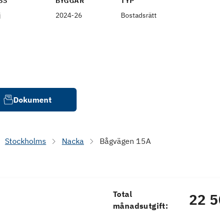
SS
BYGGÅR
TYP
j
2024-26
Bostadsrätt
Dokument
Stockholms
Nacka
Bågvägen 15A
Total
22 5
månadsutgift: