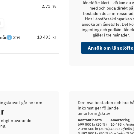
lånelöfte klart – då kan du 
%
med och buda direkt på
bostaden du är intresserad 
Hos Länsförsäkringar kan 
ansöka om lånelöfte. Det ko
ingenting och godkänt lånel
gäller i tre månader.
kr
/mån
2 %
Ansök om lånelöfte
ingskravet går ner om
Den nya bostaden och hushå
inkomst ger följande
år
amorteringskrav
Kontantinsats
Amortering
nligt nuvarande
699 500 kr
(
10
%)
10 493 kr
/mån
ing.
2 098 500 kr
(
30
%)
4 080 kr
/mån 
3 497 500 kr
(
50
%)
0 kr
/mån (
0
%