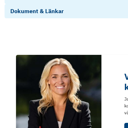
Dokument & Länkar
3814 Energiberäkning 240909
260114 SÄLJSITPLAN UTKAST
J
k
v