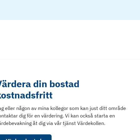
260113. Ekonomisk plan Brf Velamsund 15
Värdera din bostad
kostnadsfritt
ag eller någon av mina kollegor som kan just ditt område
ontaktar dig för en värdering. Vi kan också starta en
ärdebevakning åt dig via vår tjänst Värdekollen.