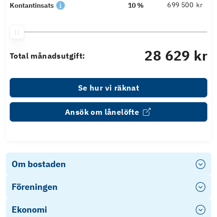
kr
Kontantinsats
10 %
28 629 kr
Total månadsutgift:
Se hur vi räknat
Ansök om lånelöfte
Om bostaden
Föreningen
Ekonomi