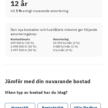
12 år
till
1 %
enligt nuvarande amortering.
Den nya bostaden och hushållets inkomst ger följande
amorteringskrav
Kontantinsats
Amortering
699 500 kr
(
10
%)
10 493 kr
/mån (
2
%)
2 098 500 kr
(
30
%)
4 080 kr
/mån (
1
%)
3 497 500 kr
(
50
%)
0 kr
/mån (
0
%)
Jämför med din nuvarande bostad
Viken typ av bostad har du idag?
Hyresrätt
Bostadsrätt
Villa/Radhus