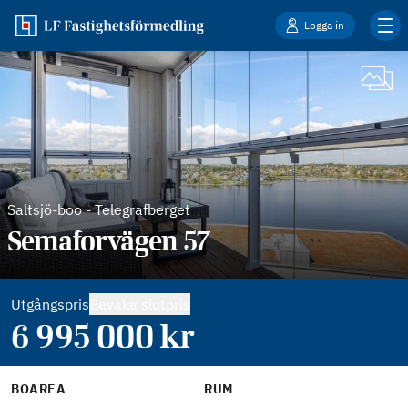
Logga in
Saltsjö-boo
-
Telegrafberget
Semaforvägen 57
Utgångspris
Bevaka slutpris
6 995 000
kr
BOAREA
RUM