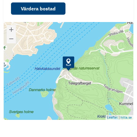
Värdera bostad
Leaflet
|
hitta.se