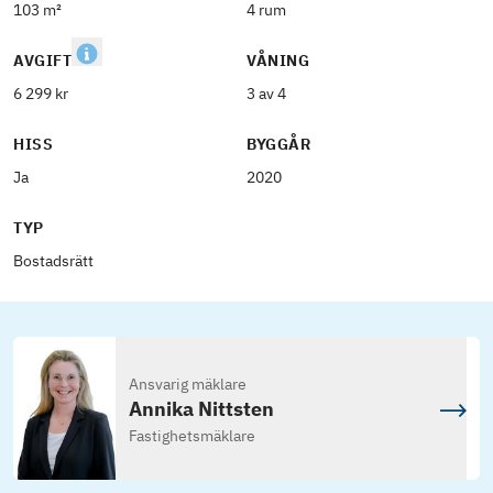
103 m²
4 rum
AVGIFT
VÅNING
6 299 kr
3 av 4
HISS
BYGGÅR
Ja
2020
TYP
Bostadsrätt
Ansvarig mäklare
Annika Nittsten
Fastighetsmäklare