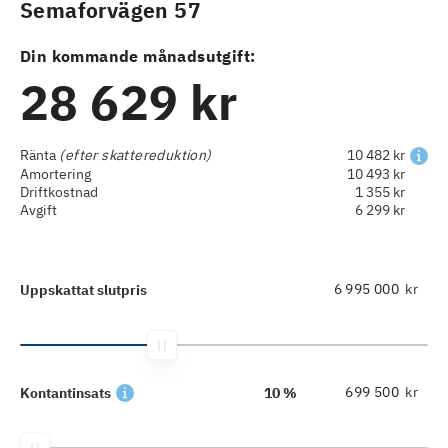
Semaforvägen 57
Din kommande månadsutgift:
28 629 kr
Ränta
(efter skattereduktion)
10 482 kr
Amortering
10 493 kr
Driftkostnad
1 355 kr
Avgift
6 299 kr
kr
Uppskattat slutpris
kr
Kontantinsats
10 %