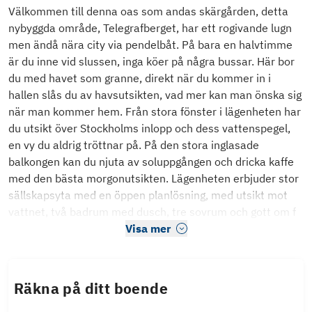
Välkommen till denna oas som andas skärgården, detta
nybyggda område, Telegrafberget, har ett rogivande lugn
men ändå nära city via pendelbåt. På bara en halvtimme
är du inne vid slussen, inga köer på några bussar. Här bor
du med havet som granne, direkt när du kommer in i
hallen slås du av havsutsikten, vad mer kan man önska sig
när man kommer hem. Från stora fönster i lägenheten har
du utsikt över Stockholms inlopp och dess vattenspegel,
en vy du aldrig tröttnar på. På den stora inglasade
balkongen kan du njuta av soluppgången och dricka kaffe
med den bästa morgonutsikten. Lägenheten erbjuder stor
sällskapsyta med en öppen planlösning, med utsikt mot
vattnet, två badrum med dusch, tre sovrum och gott om f
Visa mer
Räkna på ditt boende