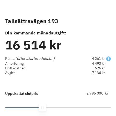
Tallsättravägen 193
Din kommande månadsutgift:
16 514 kr
Ränta
(efter skattereduktion)
4 261 kr
Amortering
4 493 kr
Driftkostnad
626 kr
Avgift
7 134 kr
kr
Uppskattat slutpris