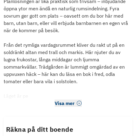
Planlösningen är lika praktisk som trivsam – inbjudande
öppna ytor men ändå en naturlig rumsindelning. Fyra
sovrum ger gott om plats – oavsett om du bor här med
barn, utan barn, eller vill erbjuda barnbarnen en egen vrå
när de kommer på besök.
Från det rymliga vardagsrummet kliver du rakt ut på en
soldränkt altan med trall och markis. Här njuter du av
lugna frukostar, långa middagar och ljumma
sommarkvällar. Trädgården är lummigt omgärdad av en
uppvuxen häck – här kan du läsa en bok i fred, odla
tomater eller bara vila i solstolen.
Läget är pe
Visa mer
Räkna på ditt boende