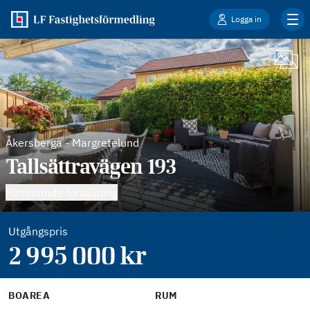
Logga in
Åkersberga
-
Margretelund
Tallsättravägen 193
Kommande försäljning
Utgångspris
2 995 000
kr
BOAREA
RUM