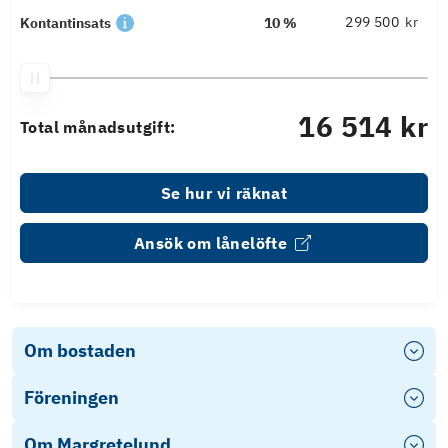
kr
Kontantinsats
10 %
16 514 kr
Total månadsutgift:
Se hur vi räknat
Ansök om lånelöfte
Om bostaden
Föreningen
Om Margretelund