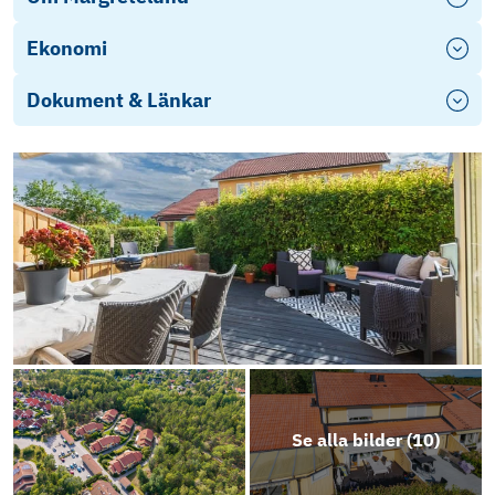
Ekonomi
Dokument & Länkar
BRF Videsätra - Årsredovisning 2024
Energideklaration - Tallsättravägen 189-195
Ekonomisk plan
Stadgar
Objektbeskrivning
Se alla bilder (
10
)