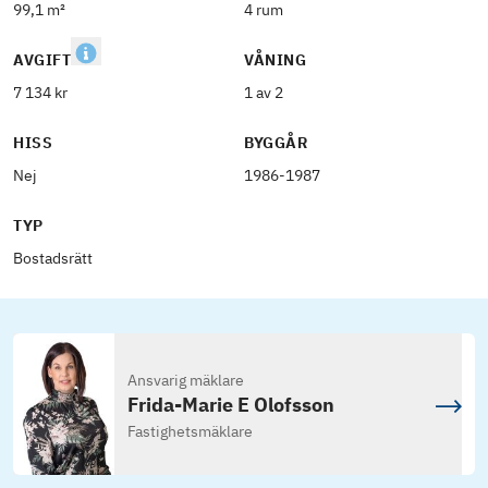
99,1 m²
4 rum
AVGIFT
VÅNING
7 134 kr
1 av 2
HISS
BYGGÅR
Nej
1986-1987
TYP
Bostadsrätt
Ansvarig mäklare
Frida-Marie E Olofsson
Fastighetsmäklare