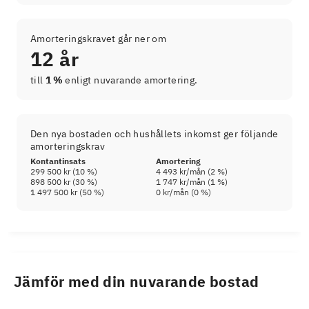
Amorteringskravet går ner om
12 år
till
1 %
enligt nuvarande amortering.
Den nya bostaden och hushållets inkomst ger följande
amorteringskrav
Kontantinsats
Amortering
299 500 kr
(
10
%)
4 493 kr
/mån (
2
%)
898 500 kr
(
30
%)
1 747 kr
/mån (
1
%)
1 497 500 kr
(
50
%)
0 kr
/mån (
0
%)
Jämför med din nuvarande bostad