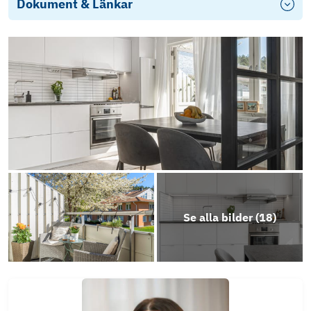
Dokument & Länkar
Energideklaration
Stadgar
Årsredovisning 2024
Revisionsberättelse
Objektsbeskrivning
Se alla bilder (
18
)