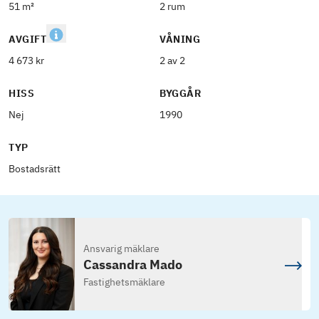
51 m²
2 rum
AVGIFT
VÅNING
4 673 kr
2 av 2
HISS
BYGGÅR
Nej
1990
TYP
Bostadsrätt
Ansvarig mäklare
Cassandra Mado
Fastighetsmäklare