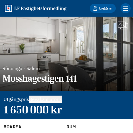
Logga in
Rönninge
-
Salem
Mosshagestigen 141
Utgångspris
Bevaka slutpris
1 650 000
kr
BOAREA
RUM