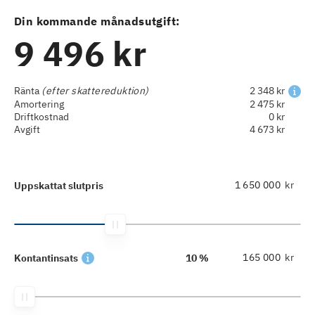
Din kommande månadsutgift:
9 496 kr
Ränta
(efter skattereduktion)
2 348 kr
Amortering
2 475 kr
Driftkostnad
0 kr
Avgift
4 673 kr
kr
Uppskattat slutpris
kr
Kontantinsats
10 %