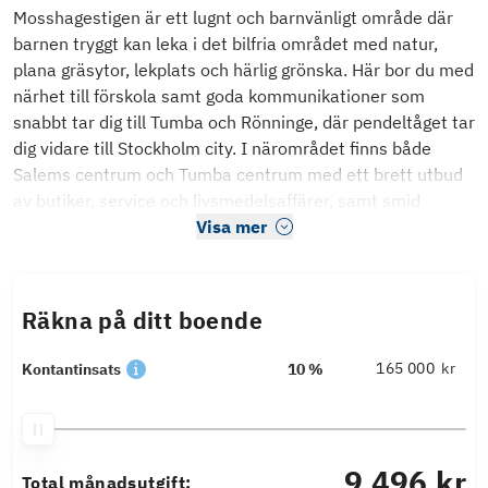
Mosshagestigen är ett lugnt och barnvänligt område där
barnen tryggt kan leka i det bilfria området med natur,
plana gräsytor, lekplats och härlig grönska. Här bor du med
närhet till förskola samt goda kommunikationer som
snabbt tar dig till Tumba och Rönninge, där pendeltåget tar
dig vidare till Stockholm city. I närområdet finns både
Salems centrum och Tumba centrum med ett brett utbud
av butiker, service och livsmedelsaffärer, samt smid
Visa mer
Räkna på ditt boende
kr
Kontantinsats
10 %
9 496 kr
Total månadsutgift: