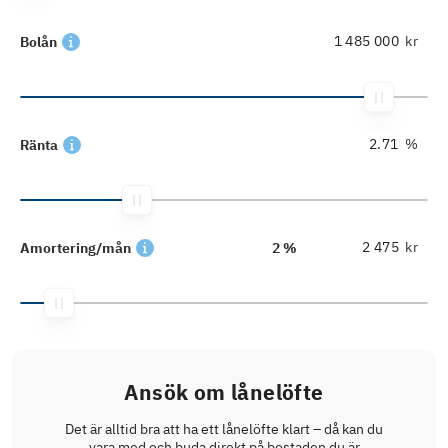
kr
Bolån
%
Ränta
kr
Amortering/mån
2 %
Ansök om lånelöfte
Det är alltid bra att ha ett lånelöfte klart – då kan du
vara med och buda direkt på bostaden du är