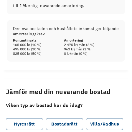
till
1 %
enligt nuvarande amortering.
Den nya bostaden och hushållets inkomst ger följande
amorteringskrav
Kontantinsats
Amortering
165 000 kr
(
10
%)
2 475 kr
/mån (
2
%)
495 000 kr
(
30
%)
963 kr
/mån (
1
%)
825 000 kr
(
50
%)
0 kr
/mån (
0
%)
Jämför med din nuvarande bostad
Viken typ av bostad har du idag?
Hyresrätt
Bostadsrätt
Villa/Radhus