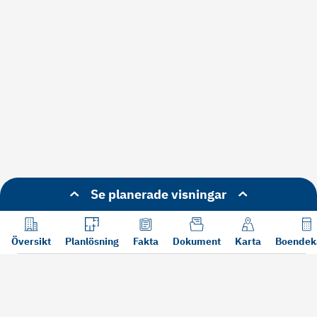
Se planerade visningar
Översikt
Planlösning
Fakta
Dokument
Karta
Boendek