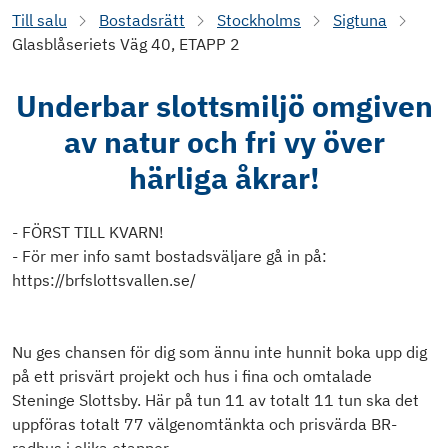
Till salu
Bostadsrätt
Stockholms
Sigtuna
Glasblåseriets Väg 40, ETAPP 2
Underbar slottsmiljö omgiven
av natur och fri vy över
härliga åkrar!
- FÖRST TILL KVARN!
- För mer info samt bostadsväljare gå in på:
https://brfslottsvallen.se/
Nu ges chansen för dig som ännu inte hunnit boka upp dig
på ett prisvärt projekt och hus i fina och omtalade
Steninge Slottsby. Här på tun 11 av totalt 11 tun ska det
uppföras totalt 77 välgenomtänkta och prisvärda BR-