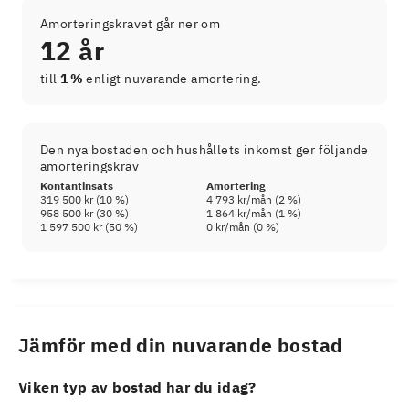
Amorteringskravet går ner om
12 år
till
1 %
enligt nuvarande amortering.
Den nya bostaden och hushållets inkomst ger följande
amorteringskrav
Kontantinsats
Amortering
319 500 kr
(
10
%)
4 793 kr
/mån (
2
%)
958 500 kr
(
30
%)
1 864 kr
/mån (
1
%)
1 597 500 kr
(
50
%)
0 kr
/mån (
0
%)
Jämför med din nuvarande bostad
Viken typ av bostad har du idag?