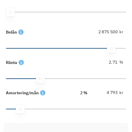
kr
Bolån
%
Ränta
kr
Amortering/mån
2 %