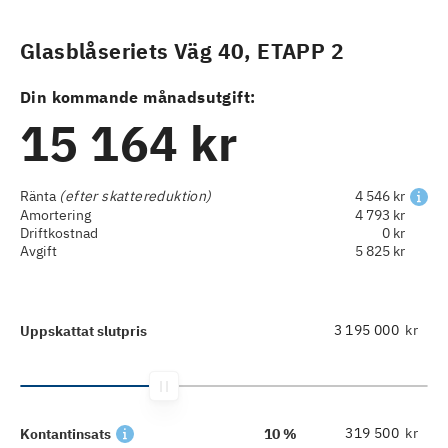
Glasblåseriets Väg 40, ETAPP 2
Din kommande månadsutgift:
15 164 kr
Ränta
(efter skattereduktion)
4 546 kr
Amortering
4 793 kr
Driftkostnad
0 kr
Avgift
5 825 kr
kr
Uppskattat slutpris
kr
Kontantinsats
10 %