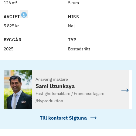
126 m²
5 rum
AVGIFT
HISS
5 825 kr
Nej
BYGGÅR
TYP
2025
Bostadsrätt
Ansvarig mäklare
Sami Uzunkaya
Fastighetsmäklare / Franchisetagare
/
Nyproduktion
Till kontoret
Sigtuna