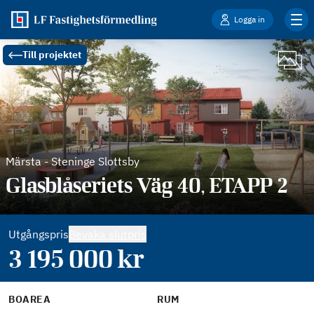
Logga in
Till projektet
Märsta
-
Steninge Slottsby
Glasblåseriets Väg 40, ETAPP 2
Utgångspris
Bevaka slutpris
3 195 000
kr
BOAREA
RUM