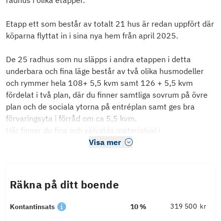
radhus i olika etapper.
Etapp ett som består av totalt 21 hus är redan uppfört där
köparna flyttat in i sina nya hem från april 2025.
De 25 radhus som nu släpps i andra etappen i detta
underbara och fina läge består av två olika husmodeller
och rymmer hela 108+ 5,5 kvm samt 126 + 5,5 kvm
fördelat i två plan, där du finner samtliga sovrum på övre
plan och de sociala ytorna på entréplan samt ges bra
förvaringsyta i förråd om ca 5,5 kvm.
Här finner du fina och välvalda materialval i
Visa mer
Räkna på ditt boende
kr
Kontantinsats
10 %