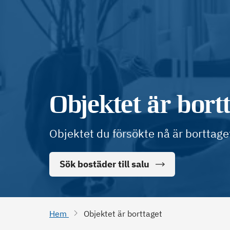
Objektet är bort
Objektet du försökte nå är borttage
Sök bostäder till salu
Hem
Objektet är borttaget