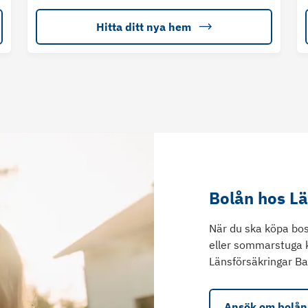
Hitta ditt nya hem
Bolån hos L
När du ska köpa bos
eller sommarstuga 
Länsförsäkringar Ba
Ansök om bolån