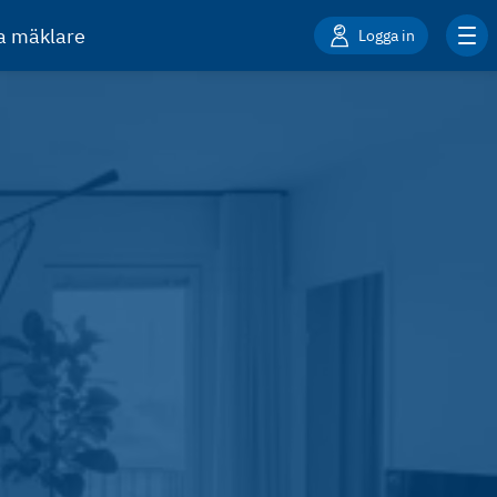
ta mäklare
Logga in