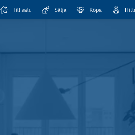
Till salu
Sälja
Köpa
Hit