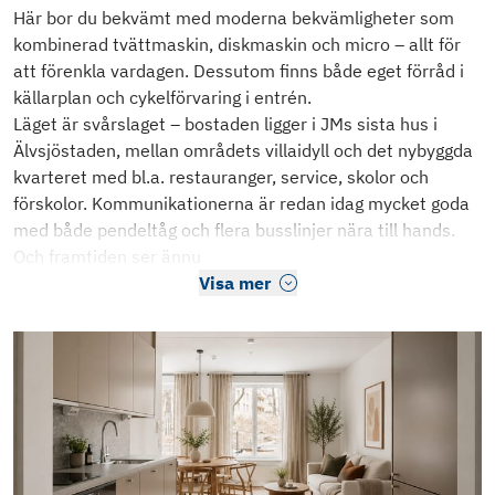
Här bor du bekvämt med moderna bekvämligheter som
kombinerad tvättmaskin, diskmaskin och micro – allt för
att förenkla vardagen. Dessutom finns både eget förråd i
källarplan och cykelförvaring i entrén.
Läget är svårslaget – bostaden ligger i JMs sista hus i
Älvsjöstaden, mellan områdets villaidyll och det nybyggda
kvarteret med bl.a. restauranger, service, skolor och
förskolor. Kommunikationerna är redan idag mycket goda
med både pendeltåg och flera busslinjer nära till hands.
Och framtiden ser ännu
Visa mer