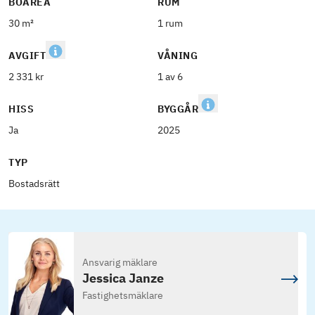
BOAREA
RUM
30 m²
1 rum
AVGIFT
VÅNING
2 331 kr
1 av 6
HISS
BYGGÅR
Ja
2025
TYP
Bostadsrätt
Ansvarig mäklare
Jessica Janze
Fastighetsmäklare