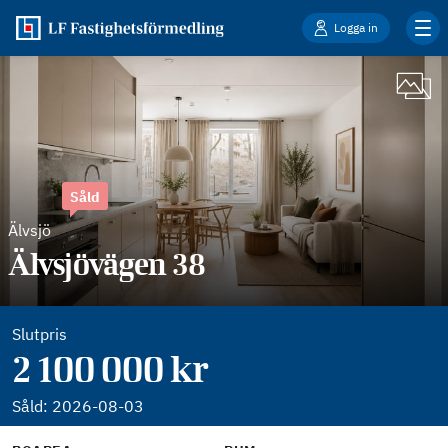
Logga in
Såld
Älvsjö
Älvsjövägen 38
Slutpris
2 100 000 kr
Såld:
2026-08-03