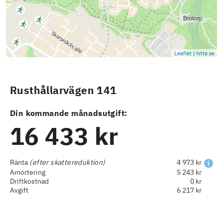
Leaflet
|
hitta.se
Rusthållarvägen 141
Din kommande månadsutgift:
16 433 kr
Ränta
(efter skattereduktion)
4 973 kr
Amortering
5 243 kr
Driftkostnad
0 kr
Avgift
6 217 kr