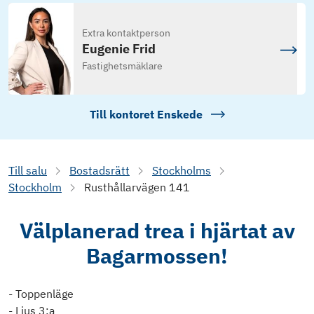
Extra kontaktperson
Eugenie Frid
Fastighetsmäklare
Till kontoret
Enskede
Till salu
Bostadsrätt
Stockholms
Stockholm
Rusthållarvägen 141
Välplanerad trea i hjärtat av
Bagarmossen!
- Toppenläge
- Ljus 3:a