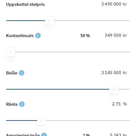
kr
Uppskattat slutpris
kr
Kontantinsats
10 %
kr
Bolån
%
Ränta
kr
Amortering/mån
2 %