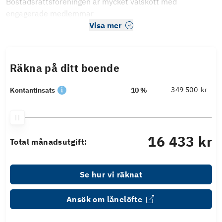
Bostadsrättsföreningen är mycket välskött med
engagerade medlemmar
Visa mer
Räkna på ditt boende
kr
Kontantinsats
10 %
16 433 kr
Total månadsutgift:
Se hur vi räknat
Ansök om lånelöfte