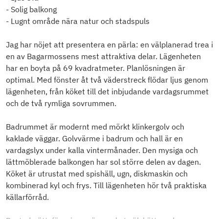
- Solig balkong
- Lugnt område nära natur och stadspuls
Jag har nöjet att presentera en pärla: en välplanerad trea i
en av Bagarmossens mest attraktiva delar. Lägenheten
har en boyta på 69 kvadratmeter. Planlösningen är
optimal. Med fönster åt två väderstreck flödar ljus genom
lägenheten, från köket till det inbjudande vardagsrummet
och de två rymliga sovrummen.
Badrummet är modernt med mörkt klinkergolv och
kaklade väggar. Golvvärme i badrum och hall är en
vardagslyx under kalla vintermånader. Den mysiga och
lättmöblerade balkongen har sol större delen av dagen.
Köket är utrustat med spishäll, ugn, diskmaskin och
kombinerad kyl och frys. Till lägenheten hör två praktiska
källarförråd.