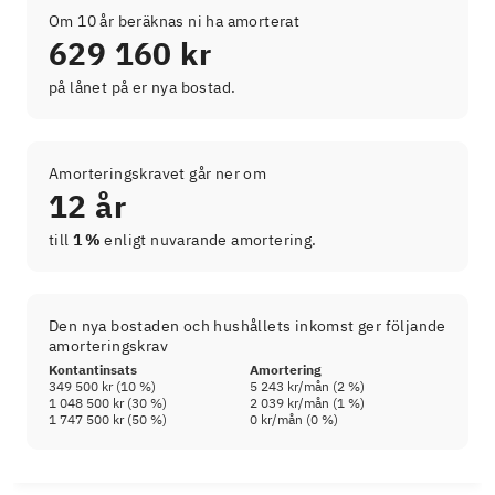
Om 10 år beräknas ni ha amorterat
629 160 kr
på lånet på er nya bostad.
Amorteringskravet går ner om
12 år
till
1 %
enligt nuvarande amortering.
Den nya bostaden och hushållets inkomst ger följande
amorteringskrav
Kontantinsats
Amortering
349 500 kr
(
10
%)
5 243 kr
/mån (
2
%)
1 048 500 kr
(
30
%)
2 039 kr
/mån (
1
%)
1 747 500 kr
(
50
%)
0 kr
/mån (
0
%)