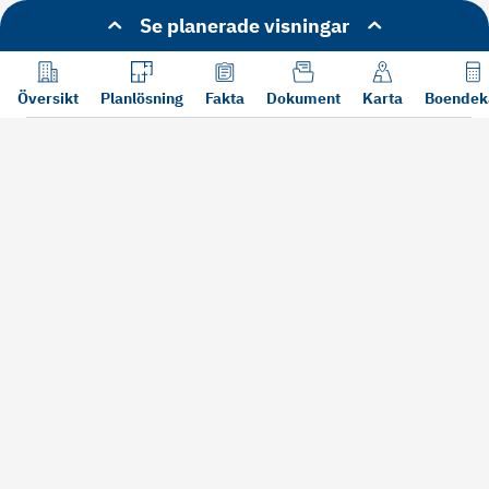
Se planerade visningar
Översikt
Planlösning
Fakta
Dokument
Karta
Boendek
Läs mer