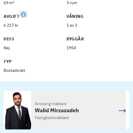
69 m²
3 rum
AVGIFT
VÅNING
6 217 kr
1 av 3
HISS
BYGGÅR
Nej
1954
TYP
Bostadsrätt
Ansvarig mäklare
Walid Mirzazadeh
Fastighetsmäklare