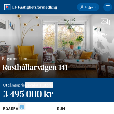
Logga in
Bagarmossen
Rusthållarvägen 141
Utgångspris
Bevaka slutpris
3 495 000
kr
BOAREA
RUM