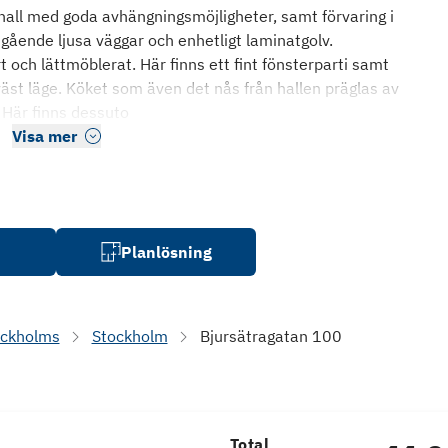
all med goda avhängningsmöjligheter, samt förvaring i
ående ljusa väggar och enhetligt laminatgolv.
och lättmöblerat. Här finns ett fint fönsterparti samt
dväst läge. Köket som även det nås från hallen präglas av
 Här finns dessuto
Visa mer
Planlösning
ockholms
Stockholm
Bjursätragatan 100
Total