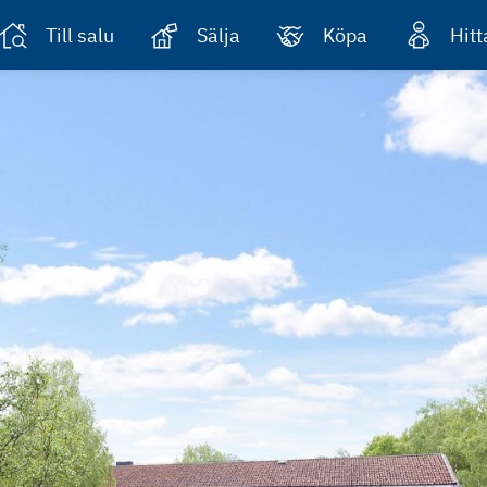
Till salu
Sälja
Köpa
Hit