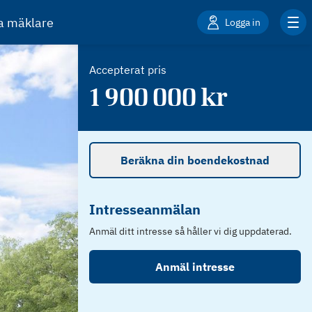
ta mäklare
Logga in
Accepterat pris
1 900 000
kr
Beräkna din boendekostnad
Intresseanmälan
Anmäl ditt intresse så håller vi dig uppdaterad.
Anmäl intresse