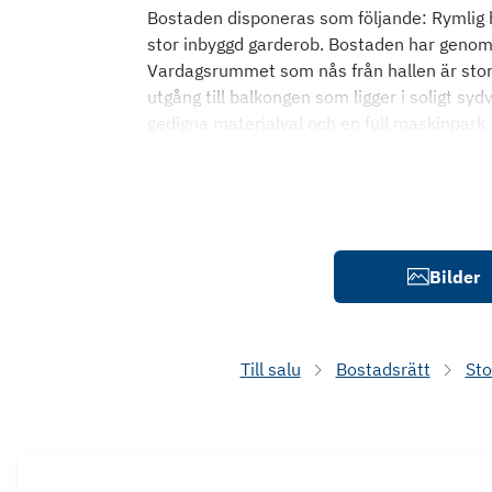
Bostaden disponeras som följande: Rymlig h
stor inbyggd garderob. Bostaden har genomg
Vardagsrummet som nås från hallen är stort 
utgång till balkongen som ligger i soligt sy
gedigna materialval och en full maskinpark.
Bilder
Till salu
Bostadsrätt
St