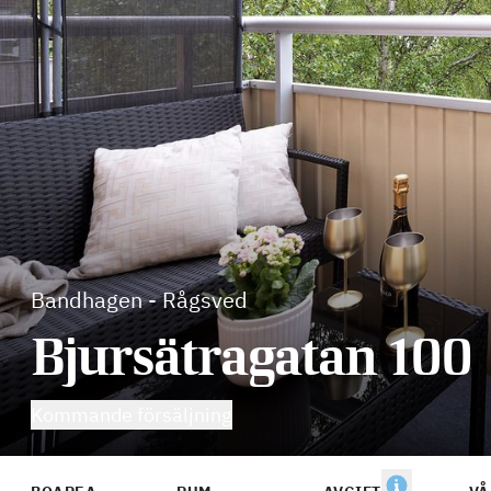
Bandhagen
-
Rågsved
Bjursätragatan 100
Kommande försäljning