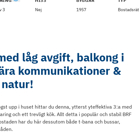
NING
HISS
BYGGÅR
TYP
v 3
Nej
1957
Bostadsrät
ed låg avgift, balkong i
 nära kommunikationer &
natur!
st upp i huset hittar du denna, ytterst yteffektiva 3:a med
aring och ett trevligt kök. Allt detta i populär och stabil BRF
ostaden har du här dessutom både t-bana och bussar,
råden.