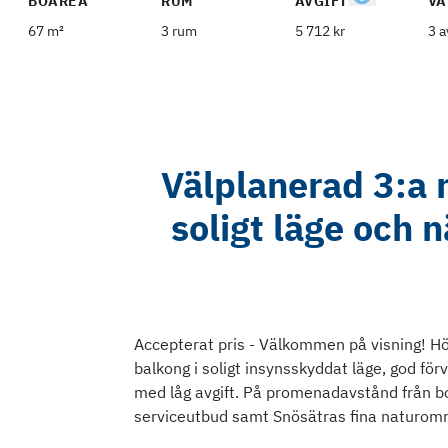
BOAREA
RUM
AVGIFT
VÅ
67 m²
3 rum
5 712 kr
3 a
Välplanerad 3:a m
soligt läge och
Accepterat pris - Välkommen på visning! Hög
balkong i soligt insynsskyddat läge, god förv
med låg avgift. På promenadavstånd från b
serviceutbud samt Snösätras fina naturom