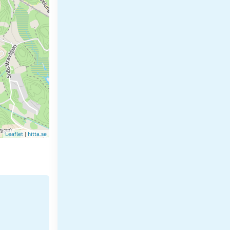
Leaflet
|
hitta.se