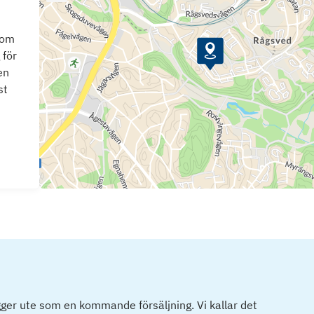
som
 för
en
st
ger ute som en kommande försäljning. Vi kallar det