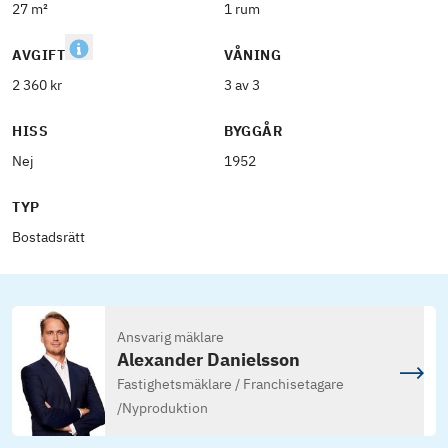
27 m²
1 rum
AVGIFT
VÅNING
2 360 kr
3 av 3
HISS
BYGGÅR
Nej
1952
TYP
Bostadsrätt
Ansvarig mäklare
Alexander Danielsson
Fastighetsmäklare / Franchisetagare
/
Nyproduktion