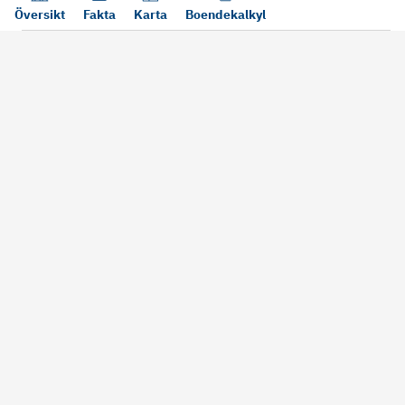
Översikt
Fakta
Karta
Boendekalkyl
Läs mer
Bra att tänka på vid köp
Sälj din bosta
Köper du bostad via oss kan vi
Att sälja sin bostad
alltid garantera dig säkra rutiner
största affärer. Me