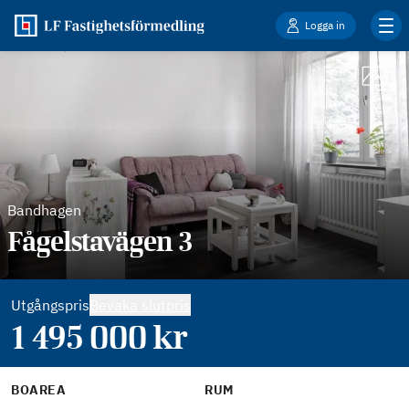
Logga in
Bandhagen
Fågelstavägen 3
Utgångspris
Bevaka slutpris
1 495 000
kr
BOAREA
RUM