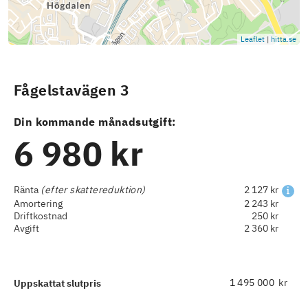
Leaflet
|
hitta.se
Fågelstavägen 3
Din kommande månadsutgift:
6 980 kr
Ränta
(efter skattereduktion)
2 127 kr
Amortering
2 243 kr
Driftkostnad
250 kr
Avgift
2 360 kr
kr
Uppskattat slutpris