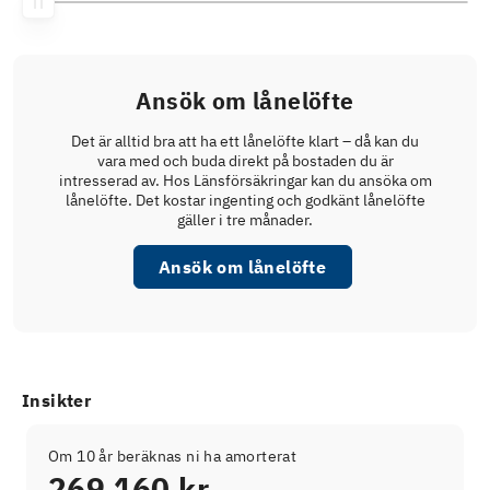
Ansök om lånelöfte
Det är alltid bra att ha ett lånelöfte klart – då kan du
vara med och buda direkt på bostaden du är
intresserad av. Hos Länsförsäkringar kan du ansöka om
lånelöfte. Det kostar ingenting och godkänt lånelöfte
gäller i tre månader.
Ansök om lånelöfte
Insikter
Om 10 år beräknas ni ha amorterat
269 160 kr