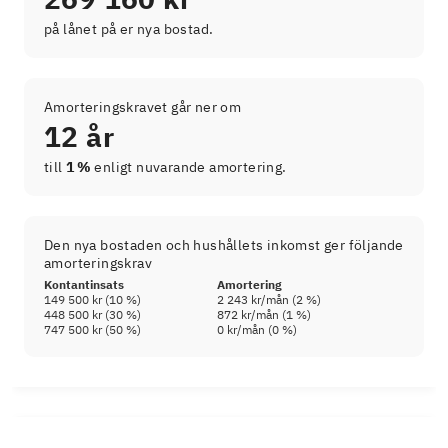
på lånet på er nya bostad.
Amorteringskravet går ner om
12 år
till
1 %
enligt nuvarande amortering.
Den nya bostaden och hushållets inkomst ger följande
amorteringskrav
Kontantinsats
Amortering
149 500 kr
(
10
%)
2 243 kr
/mån (
2
%)
448 500 kr
(
30
%)
872 kr
/mån (
1
%)
747 500 kr
(
50
%)
0 kr
/mån (
0
%)