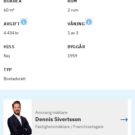
BOAREA
RUM
60 m²
2 rum
AVGIFT
VÅNING
4 434 kr
1 av 3
HISS
BYGGÅR
Nej
1959
TYP
Bostadsrätt
Ansvarig mäklare
Dennis Sivertsson
Fastighetsmäklare / Franchisetagare