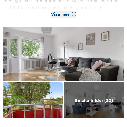
med ugn, fläkt samt kombinerad kyl/frys. Intill köket finns
matplatsen som harmoniskt binds samman med
Visa mer
Se alla bilder (
10
)