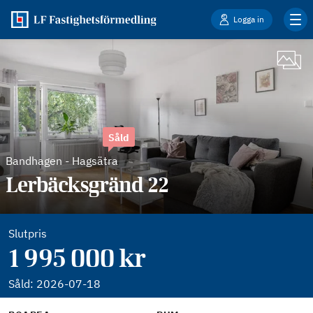
Logga in
Såld
Bandhagen
-
Hagsätra
Lerbäcksgränd 22
Slutpris
1 995 000 kr
Såld:
2026-07-18