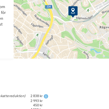
som
 för
en
st
skattereduktion)
2 838 kr
2 993 kr
450 kr