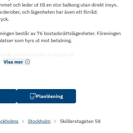
et och leder ut till en stor balkong utan direkt insyn.
arderober, och lägenheten har även ett förråd.
ryck.
reningen består av 76 bostadsrättslägenheter. Föreningen
latser som hyrs ut mot betalning.
nande och lummig del av staden so
Visa mer
Planlösning
ockholms
Stockholm
Sköllerstagatan 58