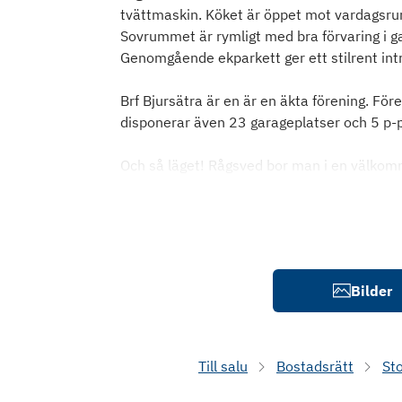
tvättmaskin. Köket är öppet mot vardagsrumm
Sovrummet är rymligt med bra förvaring i g
Genomgående ekparkett ger ett stilrent int
Brf Bjursätra är en är en äkta förening. Fö
disponerar även 23 garageplatser och 5 p-p
Och så läget! Rågsved bor man i en välkom
Bilder
Till salu
Bostadsrätt
St