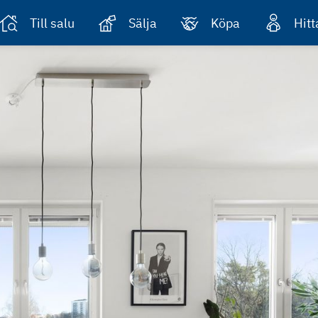
Till salu
Sälja
Köpa
Hit