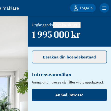
ta mäklare
Logga in
Utgångspris
Bevaka slutpris
1 995 000
kr
Beräkna din boendekostnad
Intresseanmälan
Anmäl ditt intresse så håller vi dig uppdaterad.
Anmäl intresse