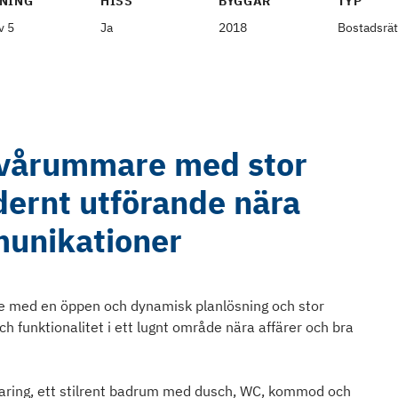
NING
HISS
BYGGÅR
TYP
v 5
Ja
2018
Bostadsrät
tvårummare med stor
dernt utförande nära
unikationer
ge med en öppen och dynamisk planlösning och stor
ch funktionalitet i ett lugnt område nära affärer och bra
aring, ett stilrent badrum med dusch, WC, kommod och