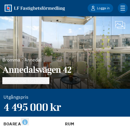
Logga in
Bromma
-
Annedal
Annedalsvägen 42
Kommande försäljning
Utgångspris
4 495 000
kr
BOAREA
RUM