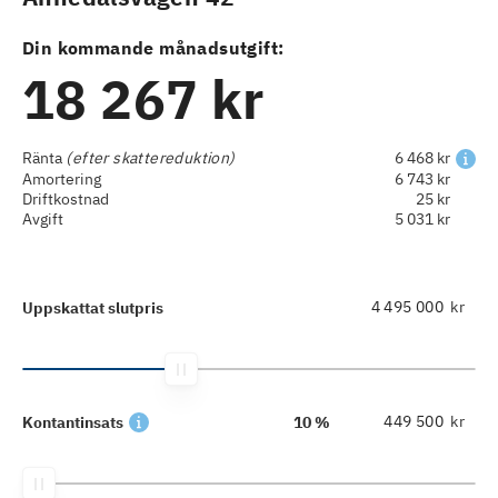
Din kommande månadsutgift:
18 267 kr
Ränta
(efter skattereduktion)
6 468 kr
Amortering
6 743 kr
Driftkostnad
25 kr
Avgift
5 031 kr
kr
Uppskattat slutpris
kr
Kontantinsats
10 %