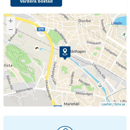
Värdera bostad
Leaflet
|
hitta.se