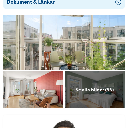
Dokument & Länkar
Stadgar
Energideklaration - Brf Båtsman i Bromma
Årsredovisning 2024
Årsredovisning 2025
Se alla bilder (
33
)