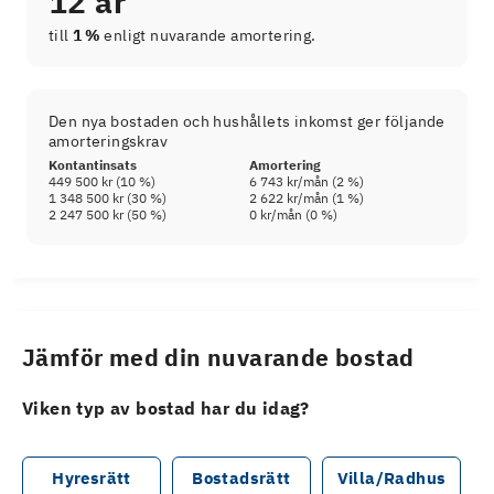
12 år
till
1 %
enligt nuvarande amortering.
Den nya bostaden och hushållets inkomst ger följande
amorteringskrav
Kontantinsats
Amortering
449 500 kr
(
10
%)
6 743 kr
/mån (
2
%)
1 348 500 kr
(
30
%)
2 622 kr
/mån (
1
%)
2 247 500 kr
(
50
%)
0 kr
/mån (
0
%)
Jämför med din nuvarande bostad
Viken typ av bostad har du idag?
Hyresrätt
Bostadsrätt
Villa/Radhus