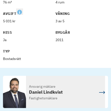
76 m²
4 rum
AVGIFT
VÅNING
5 031 kr
3 av 5
HISS
BYGGÅR
Ja
2011
TYP
Bostadsrätt
Ansvarig mäklare
Daniel Lindkvist
Fastighetsmäklare