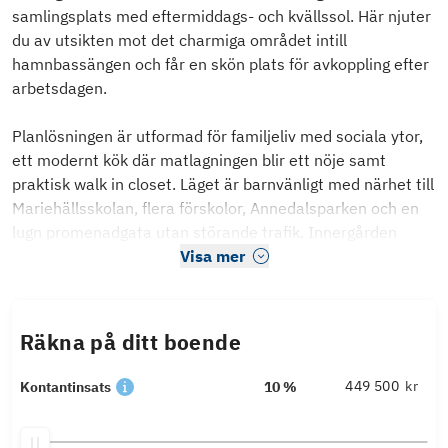
samlingsplats med eftermiddags- och kvällssol. Här njuter
du av utsikten mot det charmiga området intill
hamnbassängen och får en skön plats för avkoppling efter
arbetsdagen.
Planlösningen är utformad för familjeliv med sociala ytor,
ett modernt kök där matlagningen blir ett nöje samt
praktisk walk in closet. Läget är barnvänligt med närhet till
Mariehällsskolan, flera förskolor, Annedalsparken och en
lugn promenadgata utan störande trafik. Innergården
Visa mer
Räkna på ditt boende
kr
Kontantinsats
10 %