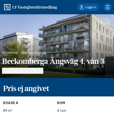
Logga in
Bromma
-
Beckomberga
Beckomberga Ängsväg 4, vån 3
Kommande försäljning
Pris ej angivet
BOAREA
RUM
89 m²
4 rum