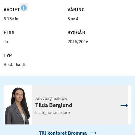
AVGIFT
VÅNING
5 186 kr
3 av 4
HISS
BYGGÅR
Ja
2015/2016
TYP
Bostadsrätt
Ansvarig mäklare
Tilda Berglund
Fastighetsmäklare
Till kontoret
Bromma