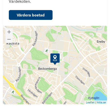
Värdekollen.
Värdera bostad
Leaflet
|
hitta.se