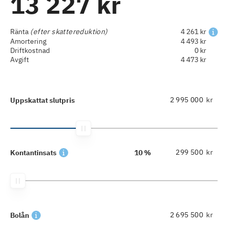
13 227 kr
Ränta
(efter skattereduktion)
4 261 kr
Amortering
4 493 kr
Driftkostnad
0 kr
Avgift
4 473 kr
kr
Uppskattat slutpris
kr
Kontantinsats
10 %
kr
Bolån