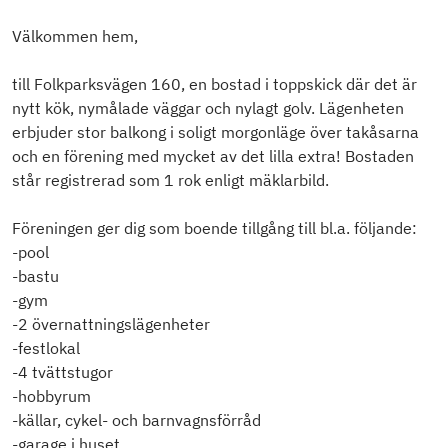
Välkommen hem,
till Folkparksvägen 160, en bostad i toppskick där det är
nytt kök, nymålade väggar och nylagt golv. Lägenheten
erbjuder stor balkong i soligt morgonläge över takåsarna
och en förening med mycket av det lilla extra! Bostaden
står registrerad som 1 rok enligt mäklarbild.
Föreningen ger dig som boende tillgång till bl.a. följande:
-pool
-bastu
-gym
-2 övernattningslägenheter
-festlokal
-4 tvättstugor
-hobbyrum
-källar, cykel- och barnvagnsförråd
-garage i huset