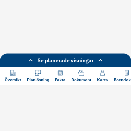
Se planerade visningar
Översikt
Planlösning
Fakta
Dokument
Karta
Boendek