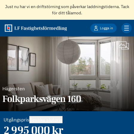
Just nu har vi en driftstörning som påverkar laddningstiderna. Tack
för ditt tålamod.
Logga in
Hägersten
Folkparksvägen 160
Utgångspris
Bevaka slutpris
2 995 000
kr