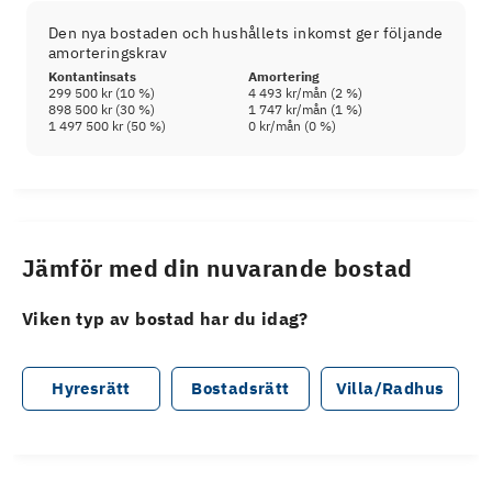
Den nya bostaden och hushållets inkomst ger följande
amorteringskrav
Kontantinsats
Amortering
299 500 kr
(
10
%)
4 493 kr
/mån (
2
%)
898 500 kr
(
30
%)
1 747 kr
/mån (
1
%)
1 497 500 kr
(
50
%)
0 kr
/mån (
0
%)
Jämför med din nuvarande bostad
Viken typ av bostad har du idag?
Hyresrätt
Bostadsrätt
Villa/Radhus