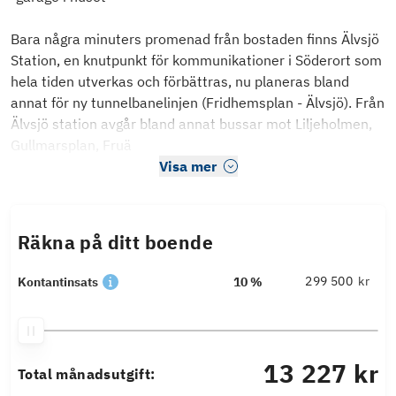
Bara några minuters promenad från bostaden finns Älvsjö
Station, en knutpunkt för kommunikationer i Söderort som
hela tiden utverkas och förbättras, nu planeras bland
annat för ny tunnelbanelinjen (Fridhemsplan - Älvsjö). Från
Älvsjö station avgår bland annat bussar mot Liljeholmen,
Gullmarsplan, Fruä
Visa mer
Räkna på ditt boende
kr
Kontantinsats
10 %
13 227 kr
Total månadsutgift: