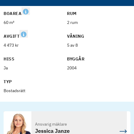
BOAREA
RUM
60 m²
2 rum
AVGIFT
VÅNING
4 473 kr
5 av 8
HISS
BYGGÅR
Ja
2004
TYP
Bostadsrätt
Ansvarig mäklare
Jessica Janze