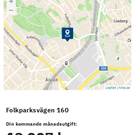
Leaflet
|
hitta.se
Folkparksvägen 160
Din kommande månadsutgift: