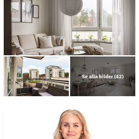
Energideklaration
Stadgar
Årsredovisning 2025
Se alla bilder (
42
)