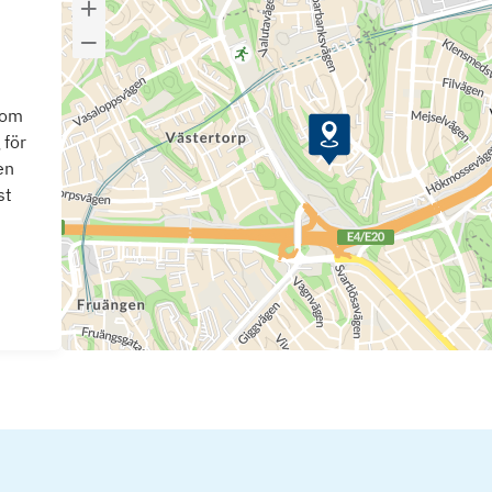
som
 för
en
st