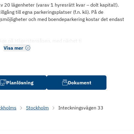
 20 lägenheter (varav 1 hyresrätt kvar – dolt kapital!).
lgång till egna parkeringsplatser (f.n. kö). På de
ngsmöjligheter och med boendeparkering kostar det endast
läge på Hägerstensåsen, med närhet ti
Visa mer
Planlösning
Dokument
ckholms
Stockholm
Inteckningsvägen 33