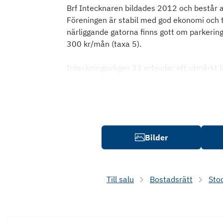
Brf Intecknaren bildades 2012 och består av
Föreningen är stabil med god ekonomi och til
närliggande gatorna finns gott om parkeri
300 kr/mån (taxa 5).
Inteckningsvägen 33 erbjuder ett utmärkt 
Bilder
Till salu
Bostadsrätt
Sto