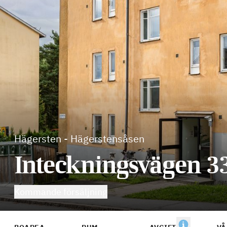
Hägersten
-
Hägerstensåsen
Inteckningsvägen 3
Kommande försäljning