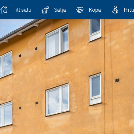
Till salu
Sälja
Köpa
Hit