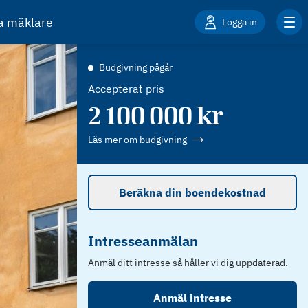
ta mäklare
Logga in
Budgivning pågår
Accepterat pris
2 100 000
kr
Läs mer om budgivning
Beräkna din boendekostnad
Intresseanmälan
Anmäl ditt intresse så håller vi dig uppdaterad.
Anmäl intresse