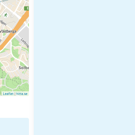
Leaflet
|
hitta.se