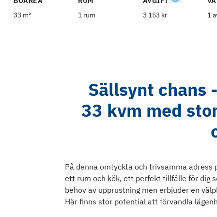
BOAREA
RUM
AVGIFT
VÅ
33 m²
1 rum
3 153 kr
1 a
Sällsynt chans 
33 kvm med stor 
På denna omtyckta och trivsamma adress p
ett rum och kök, ett perfekt tillfälle för di
behov av upprustning men erbjuder en välpl
Här finns stor potential att förvandla lägenh