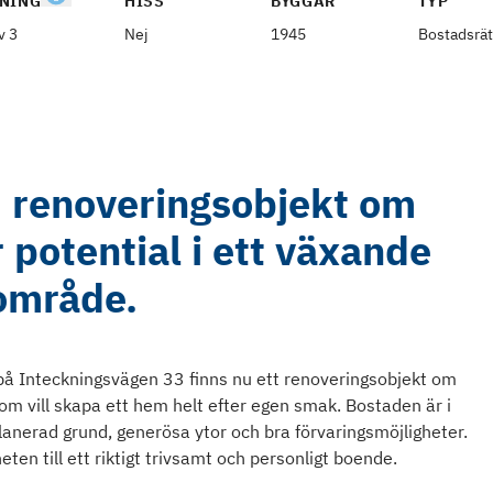
NING
HISS
BYGGÅR
TYP
v 3
Nej
1945
Bostadsrät
- renoveringsobjekt om
potential i ett växande
område.
å Inteckningsvägen 33 finns nu ett renoveringsobjekt om
g som vill skapa ett hem helt efter egen smak. Bostaden är i
anerad grund, generösa ytor och bra förvaringsmöjligheter.
eten till ett riktigt trivsamt och personligt boende.