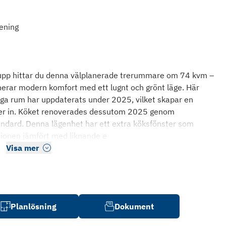
rening
 upp hittar du denna välplanerade trerummare om 74 kvm –
erar modern komfort med ett lugnt och grönt läge. Här
iga rum har uppdaterats under 2025, vilket skapar en
liver in. Köket renoverades dessutom 2025 genom
tandard. Denna lägenhet har ett extra köksfönster som
ationen jämfört med liknande e
Visa mer
Planlösning
Dokument