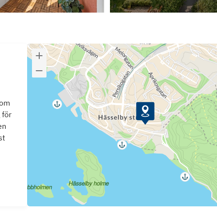
som
 för
en
st