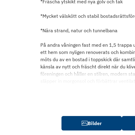
*Fräscha ytskikt med nya golv och tak
*Mycket välskött och stabil bostadsrättsfö
*Nära strand, natur och tunnelbana
På andra våningen fast med en 1,5 trappa
ett hem som nyligen renoverats och kombin
möts du av en bostad i toppskick där samtl
känsla av nytt och fräscht direkt när du k
föreningen och håller en stilren, modern s
släpper in morgonsol och förbättrar ventil
Bilder