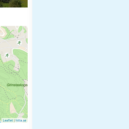
Leaflet
|
hitta.se