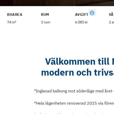
BOAREA
RUM
AVGIFT
VÅ
74 m²
3 rum
6 085 kr
2 a
Välkommen till 
modern och trivs
*Inglasad balkong mot söderläge med året-
*Hela lägenheten renoverad 2025 via för