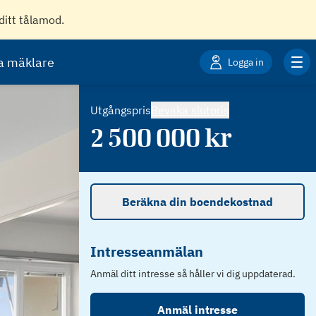
ditt tålamod.
ta mäklare
Logga in
Utgångspris
Bevaka slutpris
2 500 000
kr
Beräkna din boendekostnad
Intresseanmälan
Anmäl ditt intresse så håller vi dig uppdaterad.
Anmäl intresse