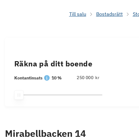
Till salu
Bostadsrätt
St
Räkna på ditt boende
kr
Kontantinsats
10 %
Mirabellbacken 14