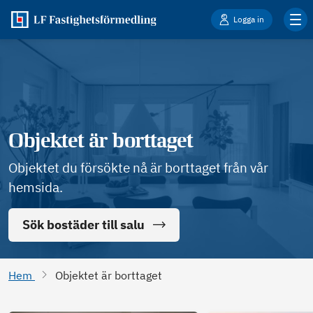
Logga in
Objektet är borttaget
Objektet du försökte nå är borttaget från vår
hemsida.
Sök bostäder till salu
Hem
Objektet är borttaget