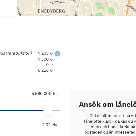
skattereduktion)
9 205 kr
9 300 kr
0 kr
6 216 kr
kr
Ansök om lånelö
Det är alltid bra att ha et
lånelöfte klart – då kan du 
%
med och buda direkt på
bostaden du är intresserad 