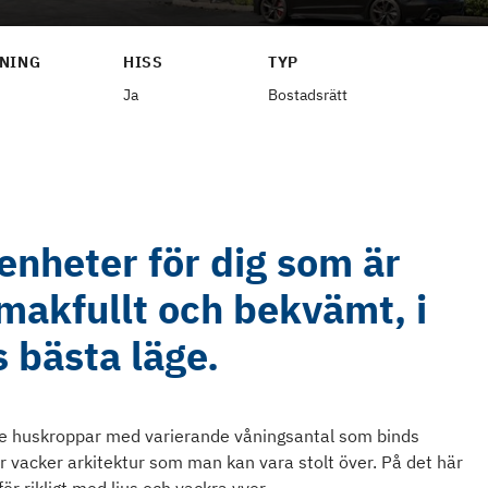
NING
HISS
TYP
Ja
Bostadsrätt
enheter för dig som är
smakfullt och bekvämt, i
 bästa läge.
 tre huskroppar med varierande våningsantal som binds
vacker arkitektur som man kan vara stolt över. På det här