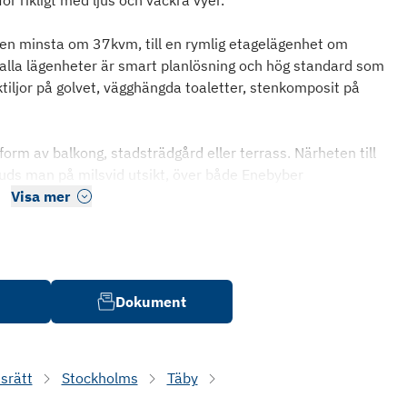
ör rikligt med ljus och vackra vyer.
 den minsta om 37kvm, till en rymlig etagelägenhet om
lla lägenheter är smart planlösning och hög standard som
ktiljor på golvet, vägghängda toaletter, stenkomposit på
orm av balkong, stadsträdgård eller terrass. Närheten till
juds man på milsvid utsikt, över både Enebyber
Visa mer
Dokument
srätt
Stockholms
Täby