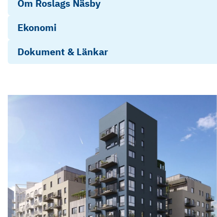
Om Roslags Näsby
Ekonomi
Dokument & Länkar
Utkast+kostnadskalkyl+VRN2
1162