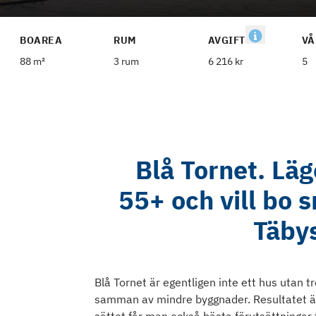
BOAREA
RUM
AVGIFT
VÅ
88 m²
3 rum
6 216 kr
5
Blå Tornet. Läg
55+ och vill bo 
Täbys
Blå Tornet är egentligen inte ett hus utan
samman av mindre byggnader. Resultatet är 