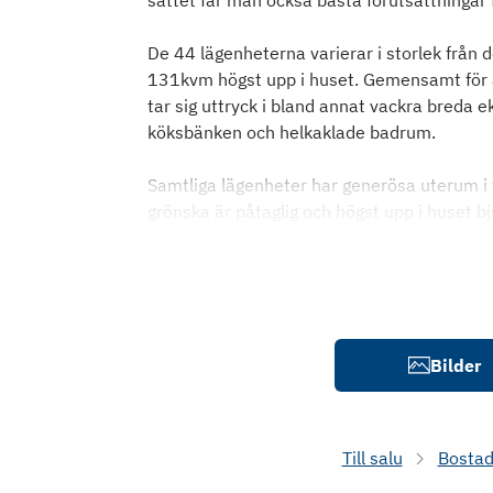
sättet får man också bästa förutsättningar f
De 44 lägenheterna varierar i storlek från
131kvm högst upp i huset. Gemensamt för a
tar sig uttryck i bland annat vackra breda e
köksbänken och helkaklade badrum.
Samtliga lägenheter har generösa uterum i f
grönska är påtaglig och högst upp i huset b
Bilder
Till salu
Bostad