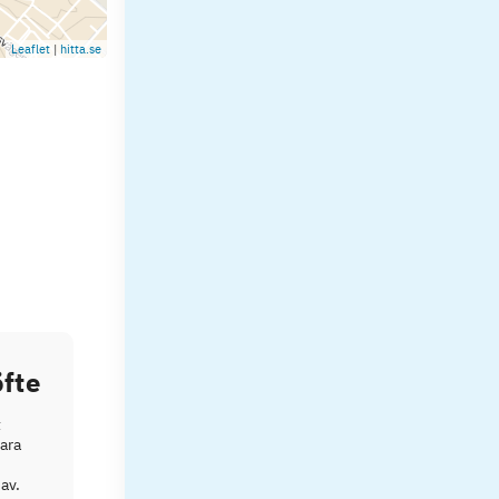
Leaflet
|
hitta.se
fte
t
vara
av.