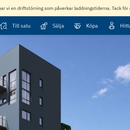
har vi en driftstörning som påverkar laddningstiderna. Tack för 
Till salu
Sälja
Köpa
Hit