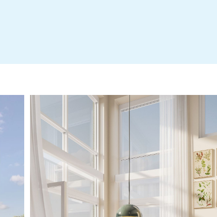
Bofaktablad+2025-04-23
Broschyr Blå Tornet