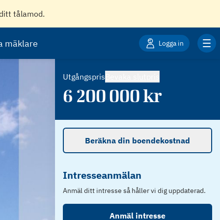
ditt tålamod.
ta mäklare
Logga in
Utgångspris
Bevaka slutpris
6 200 000
kr
Beräkna din boendekostnad
Intresseanmälan
Anmäl ditt intresse så håller vi dig uppdaterad.
Anmäl intresse