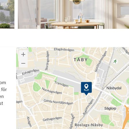
som
 för
en
st