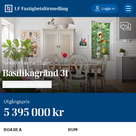
Logga in
Tyresö
-
Farmarstigen
Basilikagränd 31
Kommande försäljning
Utgångspris
5 395 000
kr
BOAREA
RUM