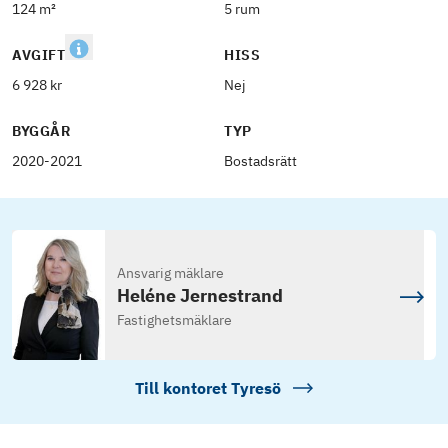
124 m²
5 rum
AVGIFT
HISS
6 928 kr
Nej
BYGGÅR
TYP
2020-2021
Bostadsrätt
Ansvarig mäklare
Heléne Jernestrand
Fastighetsmäklare
Till kontoret
Tyresö