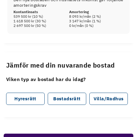
amorteringskrav
Kontantinsats
Amortering
539 500 kr
(
10
%)
8 093 kr
/mån (
2
%)
1 618 500 kr
(
30
%)
3 147 kr
/mån (
1
%)
2 697 500 kr
(
50
%)
0 kr
/mån (
0
%)
Jämför med din nuvarande bostad
Viken typ av bostad har du idag?
Hyresrätt
Bostadsrätt
Villa/Radhus