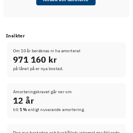
Insikter
Om 10 år beräknas ni ha amorterat
971 160 kr
på lånet på er nya bostad.
Amorteringskravet går ner om
12 år
till
1 %
enligt nuvarande amortering.
Den nya bostaden och hushållets inkomst ger följande