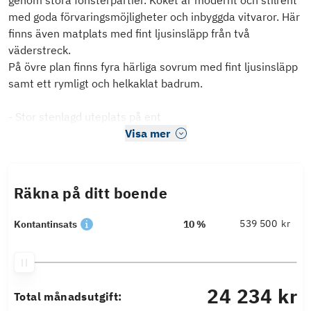
genom stora fönsterpartier. Köket är modernt och stilrent
med goda förvaringsmöjligheter och inbyggda vitvaror. Här
finns även matplats med fint ljusinsläpp från två
väderstreck.
På övre plan finns fyra härliga sovrum med fint ljusinsläpp
samt ett rymligt och helkaklat badrum.
- Stor stenlagd uteplats på ent
Visa mer
Räkna på ditt boende
kr
Kontantinsats
10 %
24 234 kr
Total månadsutgift: