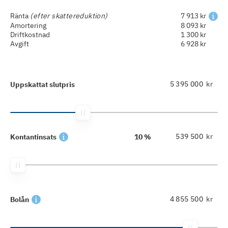
Ränta
(efter skattereduktion)
7 913 kr
Amortering
8 093 kr
Driftkostnad
1 300 kr
Avgift
6 928 kr
kr
Uppskattat slutpris
kr
Kontantinsats
10 %
kr
Bolån