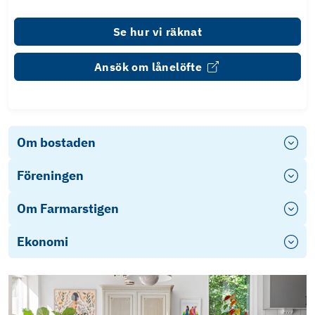
Se hur vi räknat
Ansök om lånelöfte
Om bostaden
Föreningen
Om Farmarstigen
Ekonomi