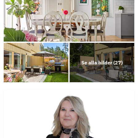
Se alla bilder (
27
)