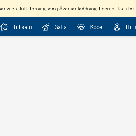
har vi en driftstörning som påverkar laddningstiderna. Tack för 
Till salu
Sälja
Köpa
Hit