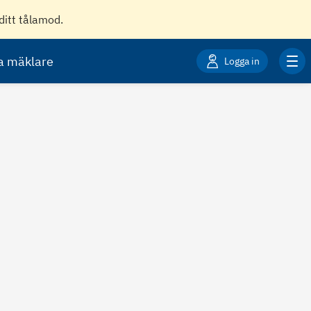
ditt tålamod.
ta mäklare
Logga in