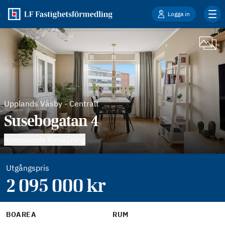
Logga in
Upplands Väsby
-
Centralt
Susebogatan 4
Kommande försäljning
Utgångspris
2 095 000
kr
BOAREA
RUM