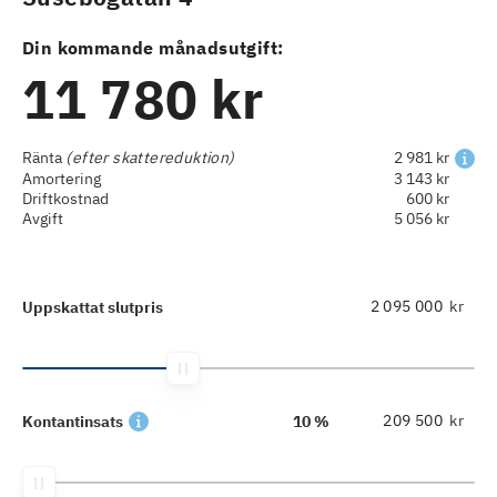
Din kommande månadsutgift:
11 780 kr
Ränta
(efter skattereduktion)
2 981 kr
Amortering
3 143 kr
Driftkostnad
600 kr
Avgift
5 056 kr
kr
Uppskattat slutpris
kr
Kontantinsats
10 %