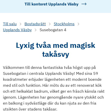
Till kontoret
Upplands Väsby
Till salu
Bostadsrätt
Stockholms
Upplands Väsby
Susebogatan 4
Lyxig tvåa med magisk
takåsvy
Välkommen till denna fantastiska tvåa högst upp på
Susebogatan i centrala Upplands Väsby! Med sina 59
kvadratmeter erbjuder lägenheten ett modernt boende
med stil och funktion. Här möts du av ett renoverat kök
och ett helkaklat badrum, vilket ger en fräsch känsla rakt
igenom. Lägenheten har genomgående nyare ytskikt och
en balkong i sydvästläge där du kan njuta av den fria
utsikten över stadens takåsar.