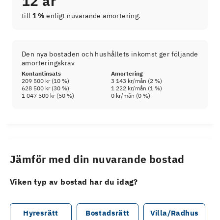
12 år
till
1 %
enligt nuvarande amortering.
Den nya bostaden och hushållets inkomst ger följande
amorteringskrav
Kontantinsats
Amortering
209 500 kr
(
10
%)
3 143 kr
/mån (
2
%)
628 500 kr
(
30
%)
1 222 kr
/mån (
1
%)
1 047 500 kr
(
50
%)
0 kr
/mån (
0
%)
Jämför med din nuvarande bostad
Viken typ av bostad har du idag?
Hyresrätt
Bostadsrätt
Villa/Radhus