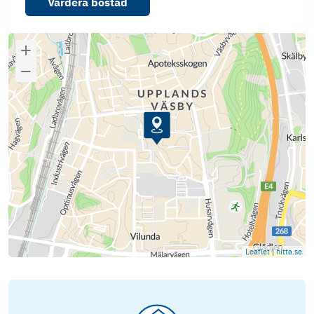
Värdera bostad
Leaflet
|
hitta.se