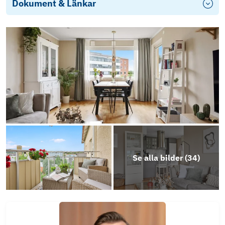
Dokument & Länkar
Energideklaration
Stadgar
Årsredovisning 2025
Objektsbeskrivning
Se alla bilder (
34
)