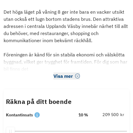
Det höga läget på våning 8 ger inte bara en vacker utsikt
utan också ett lugn bortom stadens brus. Den attraktiva
adressen i centrala Upplands Väsby innebär närhet till allt
du behöver, med restauranger, shopping och
kommunikationer inom bekvämt räckhåll.
Föreningen är känd för sin stabila ekonomi och välskötta
byggnad, vilket ger trygghet för framtiden. För dig som har
bil finns det
Visa mer
Räkna på ditt boende
kr
Kontantinsats
10 %