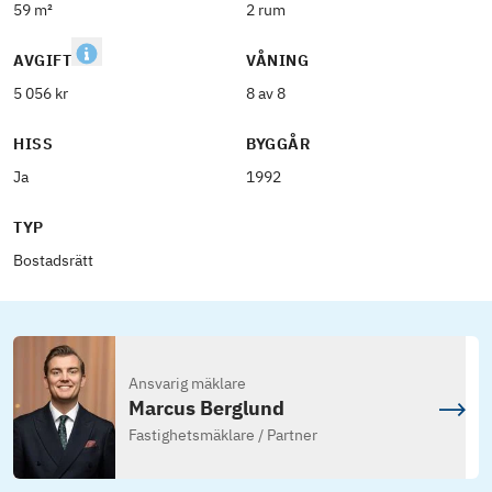
59 m²
2 rum
AVGIFT
VÅNING
5 056 kr
8 av 8
HISS
BYGGÅR
Ja
1992
TYP
Bostadsrätt
Ansvarig mäklare
Marcus Berglund
Fastighetsmäklare / Partner