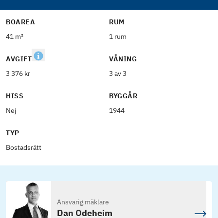
BOAREA
RUM
41 m²
1 rum
AVGIFT
VÅNING
3 376 kr
3 av 3
HISS
BYGGÅR
Nej
1944
TYP
Bostadsrätt
Ansvarig mäklare
Dan Odeheim