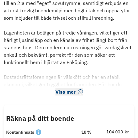
till en 2:a med "eget" sovutrymme, samtidigt erbjuds en
ytterst trevlig boendemiljö med högt i tak och öppna ytor
som inbjuder till både trivsel och stilfull inredning.
Lägenheten är belägen på tredje våningen, vilket ger ett
härligt ljusinsläpp och en känsla av frihet långt bort från
stadens brus. Den moderna utrustningen gör vardagslivet
enkelt och bekvämt, perfekt för den som söker ett
funktionellt hem i hjärtat av Enköping.
Bostadsrättsföreningen är välskött och har en stabil
ekonomi, vilket ger trygghet för framtiden. Här bor du
Visa mer
Räkna på ditt boende
kr
Kontantinsats
10 %