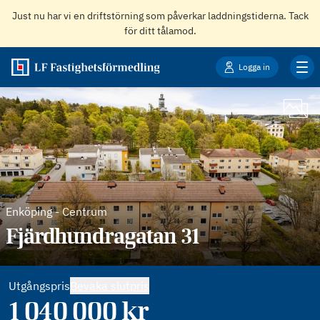
Just nu har vi en driftstörning som påverkar laddningstiderna. Tack
för ditt tålamod.
Logga in
Enköping
-
Centrum
Fjärdhundragatan 31
Utgångspris
Bevaka slutpris
1 040 000
kr