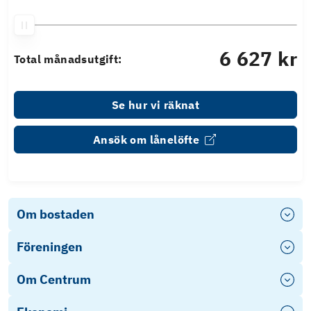
6 627 kr
Total månadsutgift:
Se hur vi räknat
Ansök om lånelöfte
Om bostaden
Föreningen
Om Centrum