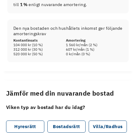
till
1 %
enligt nuvarande amortering.
Den nya bostaden och hushållets inkomst ger följande
amorteringskrav
Kontantinsats
Amortering
104 000 kr
(
10
%)
1 560 kr
/mån (
2
%)
312 000 kr
(
30
%)
607 kr
/mån (
1
%)
520 000 kr
(
50
%)
0 kr
/mån (
0
%)
Jämför med din nuvarande bostad
Viken typ av bostad har du idag?
Hyresrätt
Bostadsrätt
Villa/Radhus