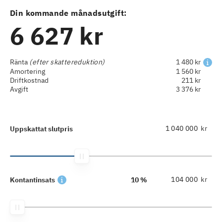
Din kommande månadsutgift:
6 627 kr
Ränta
(efter skattereduktion)
1 480 kr
Amortering
1 560 kr
Driftkostnad
211 kr
Avgift
3 376 kr
kr
Uppskattat slutpris
kr
Kontantinsats
10 %