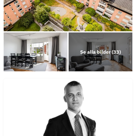
Se alla bilder (
33
)