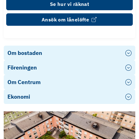
Se hur vi räknat
Ansök om lånelöfte
Om bostaden
Föreningen
Om Centrum
Ekonomi