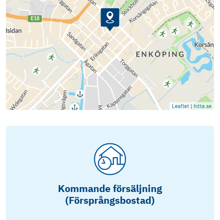
Leaflet
|
hitta.se
Kommande försäljning
(Försprångsbostad)