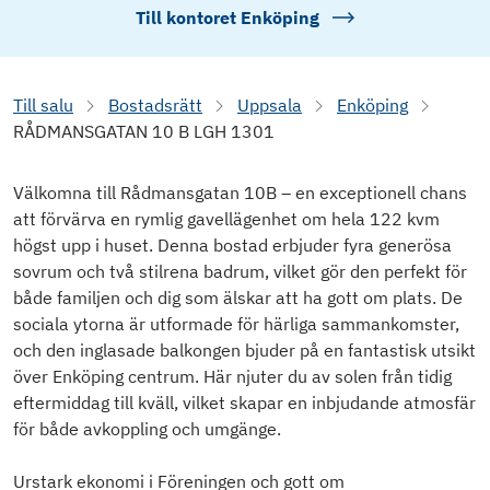
Till kontoret
Enköping
Till salu
Bostadsrätt
Uppsala
Enköping
RÅDMANSGATAN 10 B LGH 1301
Välkomna till Rådmansgatan 10B – en exceptionell chans
att förvärva en rymlig gavellägenhet om hela 122 kvm
högst upp i huset. Denna bostad erbjuder fyra generösa
sovrum och två stilrena badrum, vilket gör den perfekt för
både familjen och dig som älskar att ha gott om plats. De
sociala ytorna är utformade för härliga sammankomster,
och den inglasade balkongen bjuder på en fantastisk utsikt
över Enköping centrum. Här njuter du av solen från tidig
eftermiddag till kväll, vilket skapar en inbjudande atmosfär
för både avkoppling och umgänge.
Urstark ekonomi i Föreningen och gott om