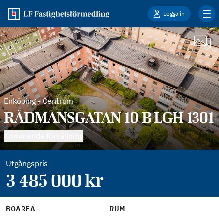
Logga in
Enköping
-
Centrum
RÅDMANSGATAN 10 B LGH 1301
Kommande försäljning
Utgångspris
3 485 000
kr
BOAREA
RUM