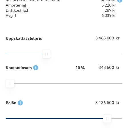
Amortering
5 228 kr
Driftkostnad
287 kr
Avgift
6 039 kr
kr
Uppskattat slutpris
kr
Kontantinsats
10 %
kr
Bolån