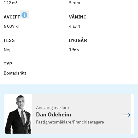
122 m²
5 rum
AVGIFT
VÅNING
6 039 kr
4 av 4
HISS
BYGGÅR
Nej
1965
TYP
Bostadsrätt
Ansvarig mäklare
Dan Odeheim
Fastighetsmäklare
/
Franchisetagare