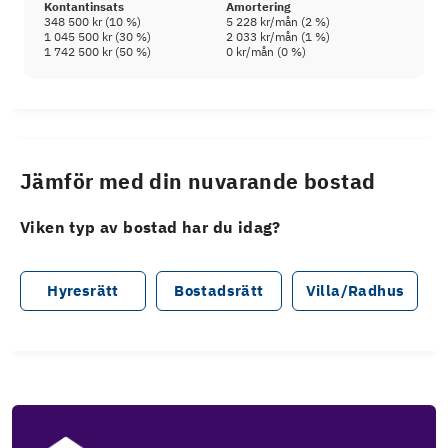
Kontantinsats
Amortering
348 500 kr
(
10
%)
5 228 kr
/mån (
2
%)
1 045 500 kr
(
30
%)
2 033 kr
/mån (
1
%)
1 742 500 kr
(
50
%)
0 kr
/mån (
0
%)
Jämför med din nuvarande bostad
Viken typ av bostad har du idag?
Hyresrätt
Bostadsrätt
Villa/Radhus