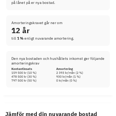
på lånet på er nya bostad.
Amorteringskravet går ner om
12 år
till
1 %
enligt nuvarande amortering.
Den nya bostaden och hushållets inkomst ger följande
amorteringskrav
Kontantinsats
Amortering
159 500 kr
(
10
%)
2 393 kr
/mån (
2
%)
478 500 kr
(
30
%)
930 kr
/mån (
1
%)
797 500 kr
(
50
%)
0 kr
/mån (
0
%)
Jämför med din nuvarande bostad