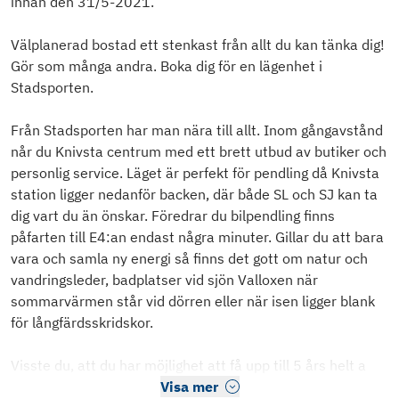
innan den 31/5-2021.
Välplanerad bostad ett stenkast från allt du kan tänka dig!
Gör som många andra. Boka dig för en lägenhet i
Stadsporten.
Från Stadsporten har man nära till allt. Inom gångavstånd
når du Knivsta centrum med ett brett utbud av butiker och
personlig service. Läget är perfekt för pendling då Knivsta
station ligger nedanför backen, där både SL och SJ kan ta
dig vart du än önskar. Föredrar du bilpendling finns
påfarten till E4:an endast några minuter. Gillar du att bara
vara och samla ny energi så finns det gott om natur och
vandringsleder, badplatser vid sjön Valloxen när
sommarvärmen står vid dörren eller när isen ligger blank
för långfärdsskridskor.
Visste du, att du har möjlighet att få upp till 5 års helt a
Visa mer