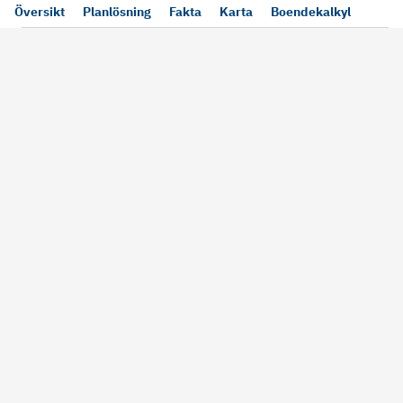
Översikt
Planlösning
Fakta
Karta
Boendekalkyl
Läs mer
Bra att tänka på vid köp
Sälj din bosta
Köper du bostad via oss kan vi
Att sälja sin bostad
alltid garantera dig säkra rutiner
största affärer. Me