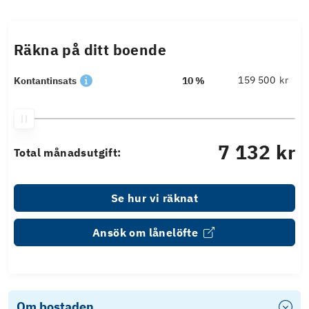
Räkna på ditt boende
kr
Kontantinsats
10 %
7 132 kr
Total månadsutgift:
Se hur vi räknat
Ansök om lånelöfte
Om bostaden