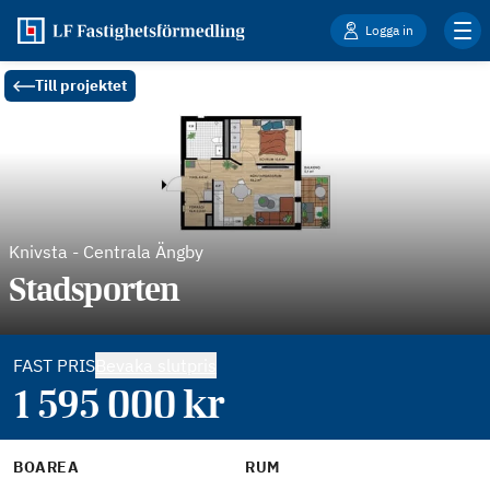
Logga in
Till projektet
Knivsta
-
Centrala Ängby
Stadsporten
FAST PRIS
Bevaka slutpris
1 595 000
kr
BOAREA
RUM