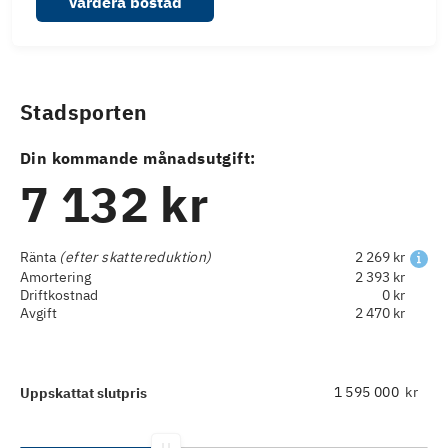
Värdera bostad
Stadsporten
Din kommande månadsutgift:
7 132 kr
Ränta
(efter skattereduktion)
2 269 kr
Amortering
2 393 kr
Driftkostnad
0 kr
Avgift
2 470 kr
kr
Uppskattat slutpris