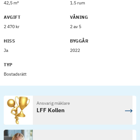
42,5 m²
1.5 rum
AVGIFT
VÅNING
2 470 kr
2 av 5
HISS
BYGGÅR
Ja
2022
TYP
Bostadsrätt
Ansvarig mäklare
LFF Kollen