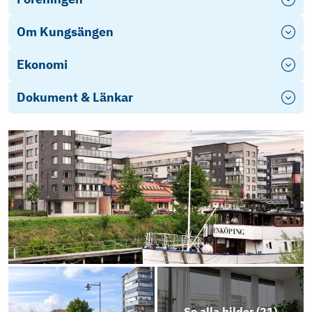
Om Kungsängen
Ekonomi
Dokument & Länkar
Energideklaration
Se alla bilder (
21
)