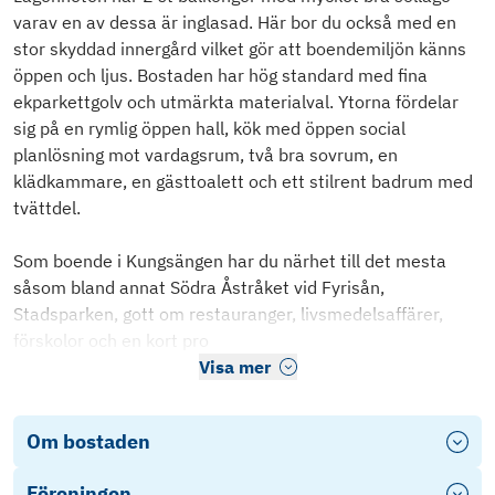
varav en av dessa är inglasad. Här bor du också med en
stor skyddad innergård vilket gör att boendemiljön känns
öppen och ljus. Bostaden har hög standard med fina
ekparkettgolv och utmärkta materialval. Ytorna fördelar
sig på en rymlig öppen hall, kök med öppen social
planlösning mot vardagsrum, två bra sovrum, en
klädkammare, en gästtoalett och ett stilrent badrum med
tvättdel.
Som boende i Kungsängen har du närhet till det mesta
såsom bland annat Södra Åstråket vid Fyrisån,
Stadsparken, gott om restauranger, livsmedelsaffärer,
förskolor och en kort pro
Visa mer
Om bostaden
Föreningen