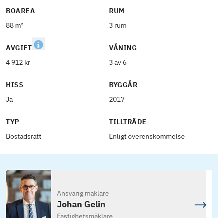
BOAREA
RUM
88 m²
3 rum
AVGIFT
VÅNING
4 912 kr
3 av 6
HISS
BYGGÅR
Ja
2017
TYP
TILLTRÄDE
Bostadsrätt
Enligt överenskommelse
Ansvarig mäklare
Johan Gelin
Fastighetsmäklare