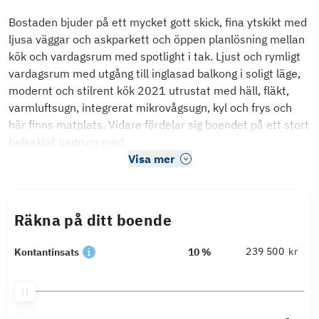
Bostaden bjuder på ett mycket gott skick, fina ytskikt med
ljusa väggar och askparkett och öppen planlösning mellan
kök och vardagsrum med spotlight i tak. Ljust och rymligt
vardagsrum med utgång till inglasad balkong i soligt läge,
modernt och stilrent kök 2021 utrustat med häll, fläkt,
varmluftsugn, integrerat mikrovågsugn, kyl och frys och
här finns matplats. Vidare fördelar sig boendet på ett stort
helkaklat badrum med
Visa mer
Räkna på ditt boende
kr
Kontantinsats
10 %