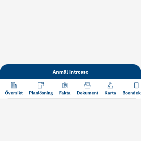
Anmäl intresse
Översikt
Planlösning
Fakta
Dokument
Karta
Boendek
Läs mer