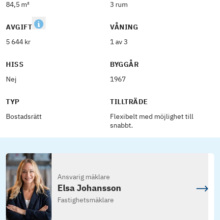
84,5 m²
3 rum
AVGIFT
VÅNING
5 644 kr
1 av 3
HISS
BYGGÅR
Nej
1967
TYP
TILLTRÄDE
Bostadsrätt
Flexibelt med möjlighet till
snabbt.
Ansvarig mäklare
Elsa Johansson
Fastighetsmäklare