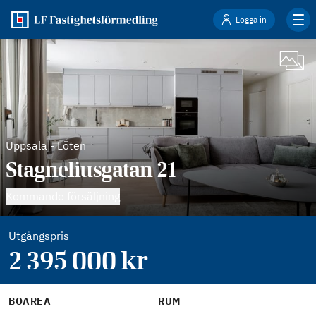
Logga in
Uppsala
-
Löten
Stagneliusgatan 21
Kommande försäljning
Utgångspris
2 395 000
kr
BOAREA
RUM