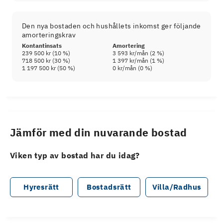
Den nya bostaden och hushållets inkomst ger följande
amorteringskrav
Kontantinsats
Amortering
239 500 kr
(
10
%)
3 593 kr
/mån (
2
%)
718 500 kr
(
30
%)
1 397 kr
/mån (
1
%)
1 197 500 kr
(
50
%)
0 kr
/mån (
0
%)
Jämför med din nuvarande bostad
Viken typ av bostad har du idag?
Hyresrätt
Bostadsrätt
Villa/Radhus