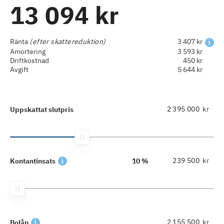
13 094 kr
Ränta
(efter skattereduktion)
3 407 kr
Amortering
3 593 kr
Driftkostnad
450 kr
Avgift
5 644 kr
kr
Uppskattat slutpris
kr
Kontantinsats
10 %
kr
Bolån