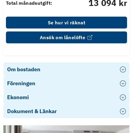
13 094 kr
Total månadsutgift:
Se hur vi räknat
Ansök om lånelöfte
Om bostaden
Föreningen
Ekonomi
Dokument & Länkar
Energideklaration