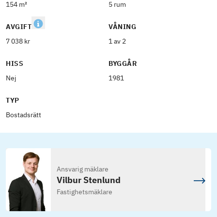
154 m²
5 rum
AVGIFT
VÅNING
7 038 kr
1 av 2
HISS
BYGGÅR
Nej
1981
TYP
Bostadsrätt
Ansvarig mäklare
Vilbur Stenlund
Fastighetsmäklare