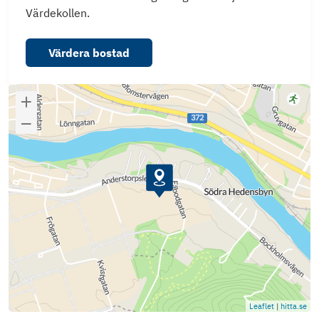
Värdekollen.
Värdera bostad
Leaflet
|
hitta.se