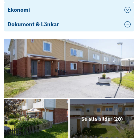
Ekonomi
Dokument & Länkar
Energideklaration
For foreign nationals
How to buy property in Sweden..
2025 Årsredovisning
Se alla bilder (
20
)