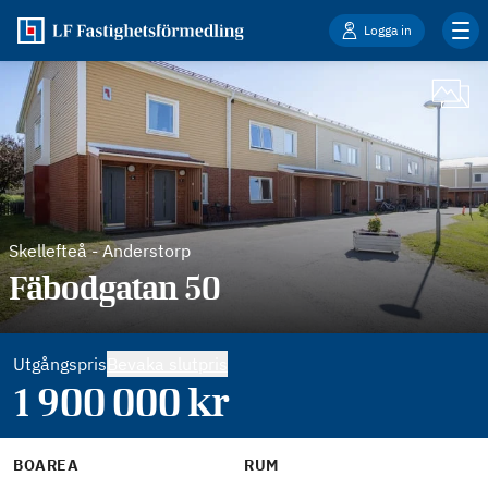
Logga in
Skellefteå
-
Anderstorp
Fäbodgatan 50
Utgångspris
Bevaka slutpris
1 900 000
kr
BOAREA
RUM