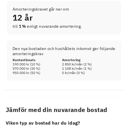
Amorteringskravet går ner om
12 år
till
1 %
enligt nuvarande amortering.
Den nya bostaden och hushållets inkomst ger följande
amorteringskrav
Kontantinsats
Amortering
190 000 kr
(
10
%)
2 850 kr
/mån (
2
%)
570 000 kr
(
30
%)
1 108 kr
/mån (
1
%)
950 000 kr
(
50
%)
0 kr
/mån (
0
%)
Jämför med din nuvarande bostad
Viken typ av bostad har du idag?