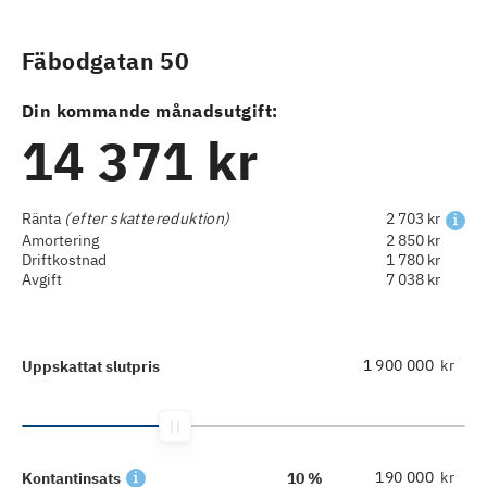
Fäbodgatan 50
Din kommande månadsutgift:
14 371 kr
Ränta
(efter skattereduktion)
2 703 kr
Amortering
2 850 kr
Driftkostnad
1 780 kr
Avgift
7 038 kr
kr
Uppskattat slutpris
kr
Kontantinsats
10 %