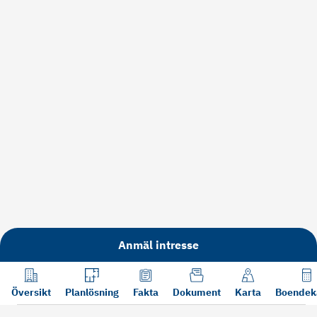
Anmäl intresse
Översikt
Planlösning
Fakta
Dokument
Karta
Boendek