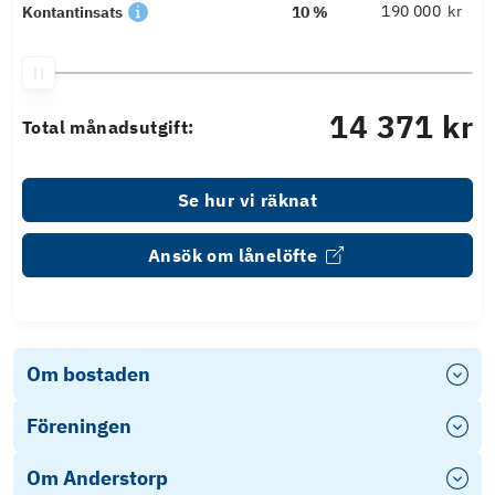
kr
Kontantinsats
10 %
14 371 kr
Total månadsutgift:
Se hur vi räknat
Ansök om lånelöfte
Om bostaden
Föreningen
Om Anderstorp