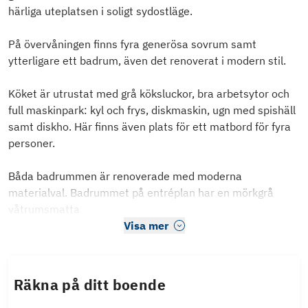
härliga uteplatsen i soligt sydostläge.
På övervåningen finns fyra generösa sovrum samt
ytterligare ett badrum, även det renoverat i modern stil.
Köket är utrustat med grå köksluckor, bra arbetsytor och
full maskinpark: kyl och frys, diskmaskin, ugn med spishäll
samt diskho. Här finns även plats för ett matbord för fyra
personer.
Båda badrummen är renoverade med moderna
materialval. Badrummet på entréplan har en mörkgrå
våtrumsmatta
Visa mer
Räkna på ditt boende