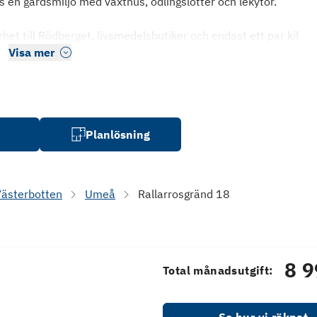
en gårdsmiljö med växthus, odlingslotter och lekytor.
t till Rödberget, livsmedelsbutiker och endast ett par kil
Visa mer
Planlösning
ästerbotten
Umeå
Rallarrosgränd 18
8 9
Total månadsutgift: