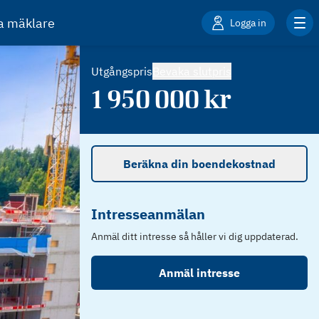
ta mäklare
Logga in
Utgångspris
Bevaka slutpris
1 950 000
kr
Beräkna din boendekostnad
Intresseanmälan
Anmäl ditt intresse så håller vi dig uppdaterad.
Anmäl intresse