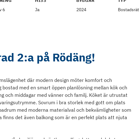
NING
HISS
BYGGÅR
TYP
v 6
Ja
2024
Bostadsrät
ad 2:a på Rödäng!
mslägenhet där modern design möter komfort och
mlig bostad med en smart öppen planlösning mellan kök och
g och middagar med vänner och familj. Köket är utrustat
rvaringsutrymme. Sovrum i bra storlek med gott om plats
lt badrum med moderna materialval och bekvämligheter som
a finns det även balkong som är en perfekt plats att njuta