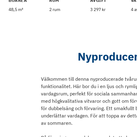
BOAREA
RUM
AVGIFT
VÅ
48,5 m²
2 rum
3 297 kr
4 a
Nyproducer
Välkommen till denna nyproducerade tvåru
funktionalitet. Här bor du i en ljus och ry
vardagsrum, perfekt för sociala sammanhan
med högkvalitativa vitvaror och gott om fö
för dubbelsäng och förvaring. Ett smakful
underlättar vardagen. För att toppa av dett
av sommaren.