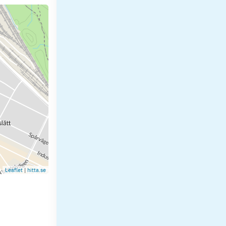
Leaflet
|
hitta.se