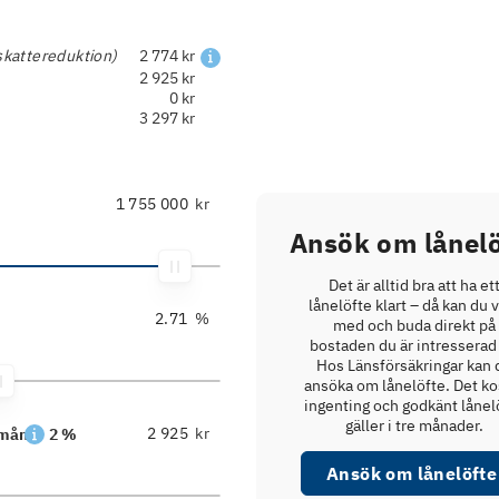
skattereduktion)
2 774 kr
2 925 kr
0 kr
3 297 kr
kr
Ansök om lånelö
Det är alltid bra att ha et
lånelöfte klart – då kan du 
%
med och buda direkt på
bostaden du är intresserad 
Hos Länsförsäkringar kan 
ansöka om lånelöfte. Det ko
ingenting och godkänt lånel
gäller i tre månader.
kr
/mån
2 %
Ansök om lånelöfte