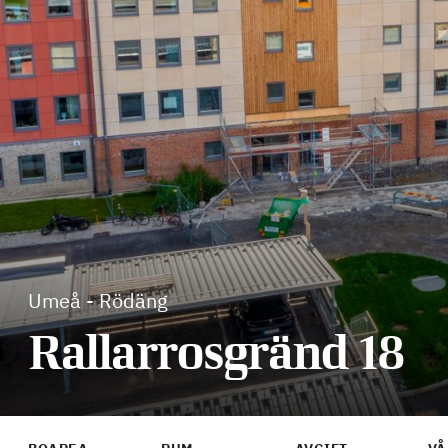
Umeå
-
Rödäng
Rallarrosgränd 18