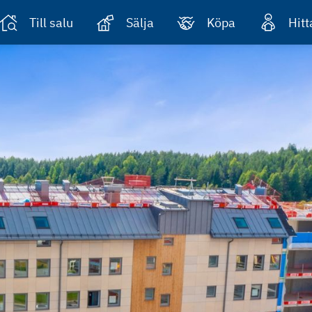
Till salu
Sälja
Köpa
Hit