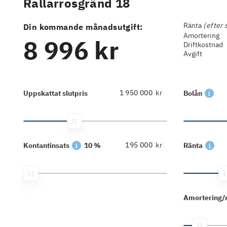
Rallarrosgränd 18
Ränta
(efter 
Din kommande månadsutgift:
Amortering
8 996 kr
Driftkostnad
Avgift
kr
Uppskattat slutpris
Bolån
kr
Kontantinsats
10 %
Ränta
Amortering