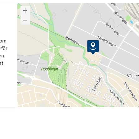
som
 för
en
st