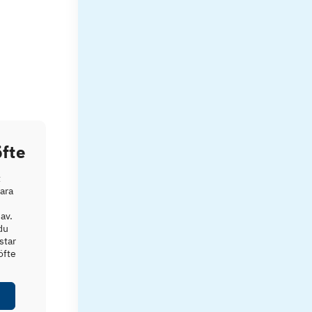
fte
t
vara
av.
du
star
öfte