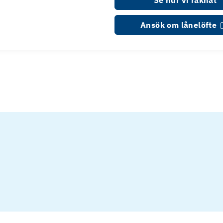
Se hur vi räknat
Ansök om lånelöfte