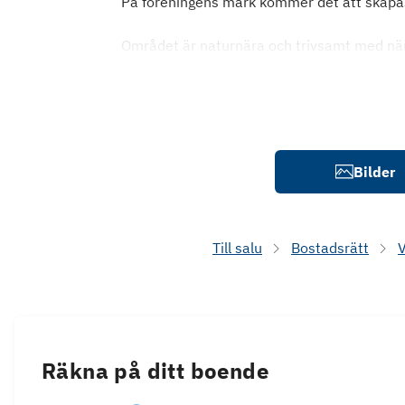
På föreningens mark kommer det att skapas 
Området är naturnära och trivsamt med närhe
Bilder
Till salu
Bostadsrätt
V
Räkna på ditt boende