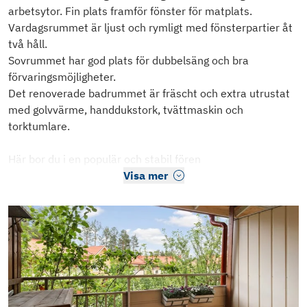
arbetsytor. Fin plats framför fönster för matplats.
Vardagsrummet är ljust och rymligt med fönsterpartier åt
två håll.
Sovrummet har god plats för dubbelsäng och bra
förvaringsmöjligheter.
Det renoverade badrummet är fräscht och extra utrustat
med golvvärme, handdukstork, tvättmaskin och
torktumlare.
Här bor du i en populär och stabil fören
Visa mer