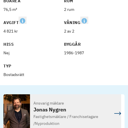
BOAREA
RUM
76,5 m²
2 rum
AVGIFT
VÅNING
4 821 kr
2 av 2
HISS
BYGGÅR
Nej
1986-1987
TYP
Bostadsrätt
Ansvarig mäklare
Jonas Nygren
Fastighetsmäklare / Franchisetagare
/
Nyproduktion