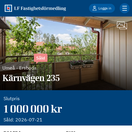
Logga in
Såld
Umeå
-
Ersboda
Kärnvägen 235
Slutpris
1 000 000 kr
Såld:
2026-07-21