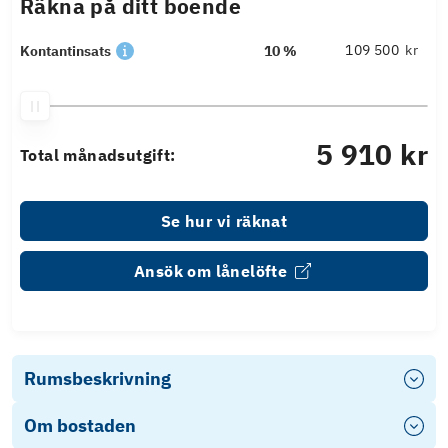
Räkna på ditt boende
kr
Kontantinsats
10 %
5 910 kr
Total månadsutgift:
Se hur vi räknat
Ansök om lånelöfte
Rumsbeskrivning
Om bostaden