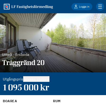
Logga in
Umeå
-
Ersboda
Tråggränd 20
Utgångspris
Bevaka slutpris
1 095 000
kr
BOAREA
RUM