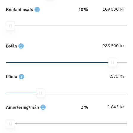
kr
Kontantinsats
10 %
kr
Bolån
%
Ränta
kr
Amortering/mån
2 %