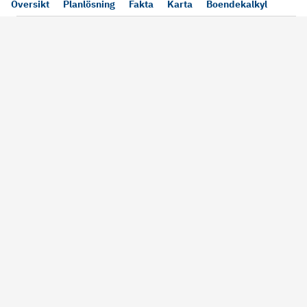
Översikt
Planlösning
Fakta
Karta
Boendekalkyl
Läs mer
Bra att tänka på vid köp
Sälj din bosta
Köper du bostad via oss kan vi
Att sälja sin bostad
alltid garantera dig säkra rutiner
största affärer. Me