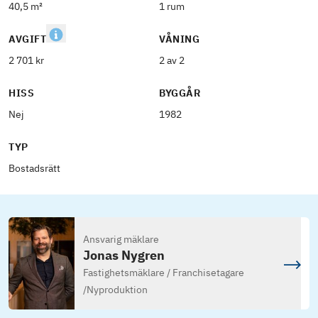
40,5 m²
1 rum
AVGIFT
VÅNING
2 701 kr
2 av 2
HISS
BYGGÅR
Nej
1982
TYP
Bostadsrätt
Ansvarig mäklare
Jonas Nygren
Fastighetsmäklare / Franchisetagare
/
Nyproduktion