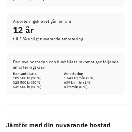
Amorteringskravet går ner om
12 år
till
1 %
enligt nuvarande amortering.
Den nya bostaden och hushållets inkomst ger följande
amorteringskrav
Kontantinsats
Amortering
109 500 kr
(
10
%)
1 643 kr
/mån (
2
%)
328 500 kr
(
30
%)
639 kr
/mån (
1
%)
547 500 kr
(
50
%)
0 kr
/mån (
0
%)
Jämför med din nuvarande bostad