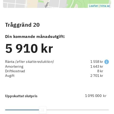
Leaflet
|
hitta.se
Tråggränd 20
Din kommande månadsutgift:
5 910 kr
Ränta
(efter skattereduktion)
1 558 kr
Amortering
1 643 kr
Driftkostnad
8 kr
Avgift
2 701 kr
kr
Uppskattat slutpris