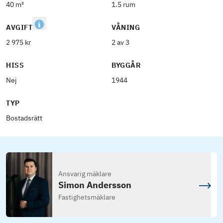
40 m²
1.5 rum
AVGIFT
VÅNING
2 975 kr
2 av 3
HISS
BYGGÅR
Nej
1944
TYP
Bostadsrätt
Ansvarig mäklare
Simon Andersson
Fastighetsmäklare