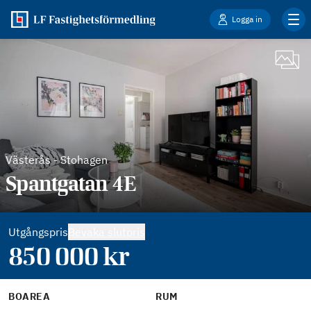
Logga in
Västerås
-
Stohagen
Spantgatan 4E
Utgångspris
Bevaka slutpris
850 000
kr
BOAREA
RUM