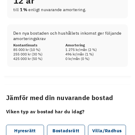
12 år
till
1 %
enligt nuvarande amortering.
Den nya bostaden och hushållets inkomst ger följande
amorteringskrav
Kontantinsats
Amortering
85 000 kr
(
10
%)
1 275 kr
/mån (
2
%)
255 000 kr
(
30
%)
496 kr
/mån (
1
%)
425 000 kr
(
50
%)
0 kr
/mån (
0
%)
Jämför med din nuvarande bostad
Viken typ av bostad har du idag?
Hyresrätt
Bostadsrätt
Villa/Radhus