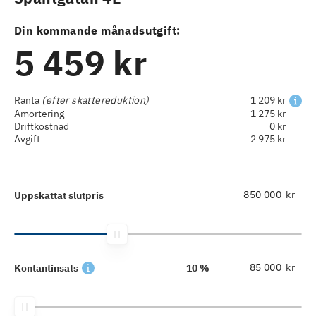
Din kommande månadsutgift:
5 459 kr
Ränta
(efter skattereduktion)
1 209 kr
Amortering
1 275 kr
Driftkostnad
0 kr
Avgift
2 975 kr
kr
Uppskattat slutpris
kr
Kontantinsats
10 %