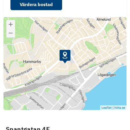
Värdera bostad
Leaflet
|
hitta.se
Spantgatan 4E