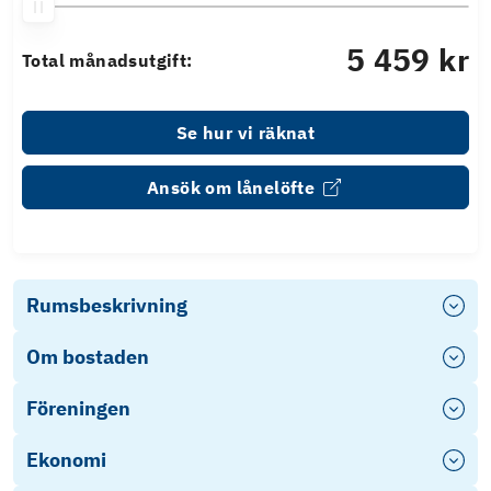
5 459 kr
Total månadsutgift:
Se hur vi räknat
Ansök om lånelöfte
Rumsbeskrivning
Om bostaden
Föreningen
Ekonomi