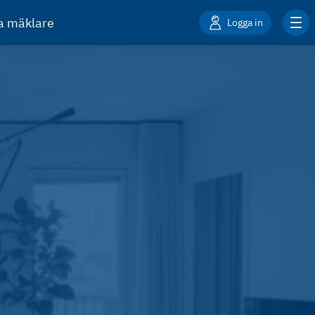
ta mäklare
Logga in