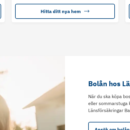
Hitta ditt nya hem
Bolån hos L
När du ska köpa bos
eller sommarstuga 
Länsförsäkringar Ba
Ansök om bolån