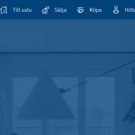
Till salu
Sälja
Köpa
Hit