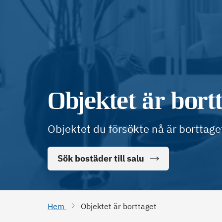
Objektet är bort
Objektet du försökte nå är borttage
Sök bostäder till salu
Hem
Objektet är borttaget