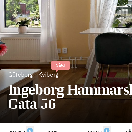
Såld
Göteborg
-
Kviberg
Ingeborg Hammarsk
Gata 56