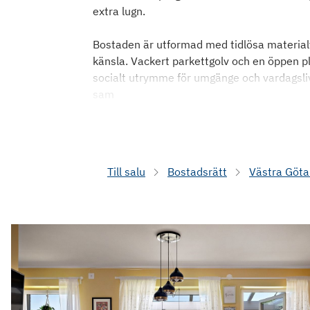
extra lugn.
Bostaden är utformad med tidlösa material
känsla. Vackert parkettgolv och en öppen p
socialt utrymme för umgänge och vardagsliv
sam
Till salu
Bostadsrätt
Västra Göta