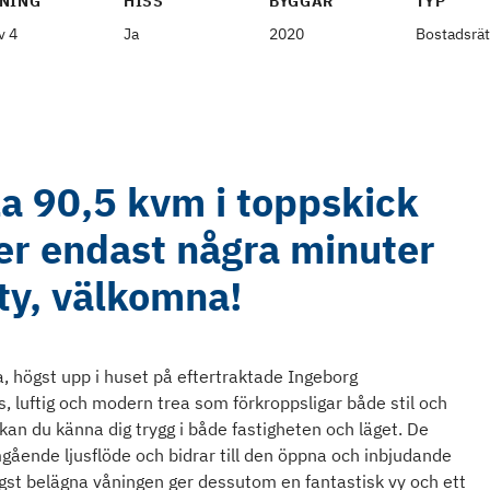
NING
HISS
BYGGÅR
TYP
v 4
Ja
2020
Bostadsrät
la 90,5 kvm i toppskick
er endast några minuter
ity, välkomna!
, högst upp i huset på eftertraktade Ingeborg
, luftig och modern trea som förkroppsligar både stil och
kan du känna dig trygg i både fastigheten och läget. De
mgående ljusflöde och bidrar till den öppna och inbjudande
st belägna våningen ger dessutom en fantastisk vy och ett