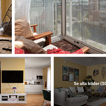
Se alla bilder (
1