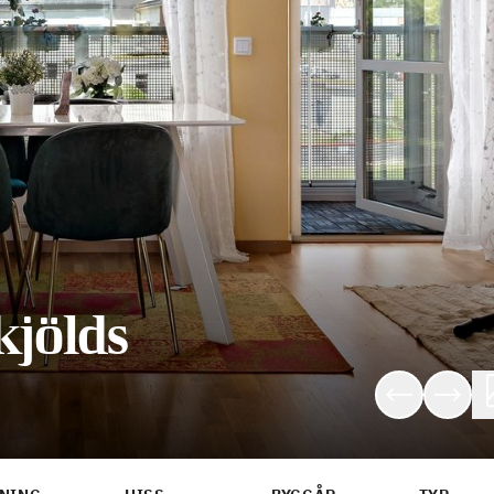
jölds