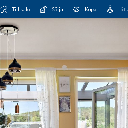
Till salu
Sälja
Köpa
Hit