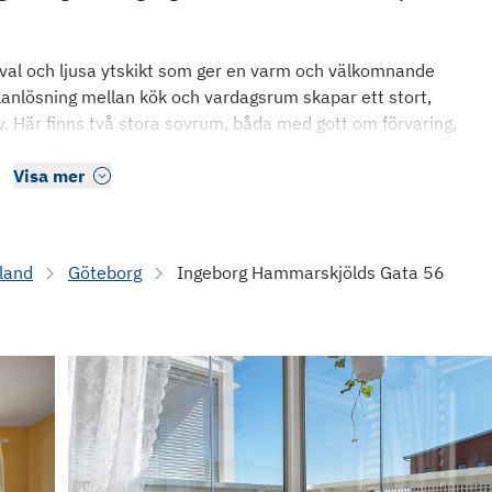
val och ljusa ytskikt som ger en varm och välkomnande
lanlösning mellan kök och vardagsrum skapar ett stort,
. Här finns två stora sovrum, båda med gott om förvaring,
Visa mer
land
Göteborg
Ingeborg Hammarskjölds Gata 56