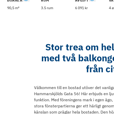
BOAREA
RUM
AVGIFT
VÅ
90,5 m²
3.5 rum
6 091 kr
4 a
Stor trea om he
med två balkong
från c
Välkommen till en bostad utöver det vanliga
Hammarskjölds Gata 56! Här erbjuds en ljus
funktion. Med föreningens mark i egen ägo, 
stora fönsterpartierna ger ett härligt geno
känslan som präglar hela bostaden. Den hög