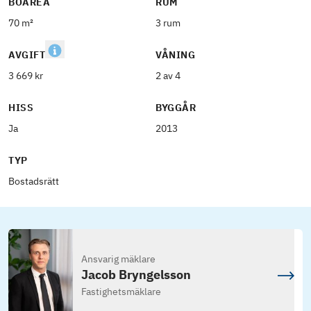
BOAREA
RUM
70 m²
3 rum
AVGIFT
VÅNING
3 669 kr
2 av 4
HISS
BYGGÅR
Ja
2013
TYP
Bostadsrätt
Ansvarig mäklare
Jacob Bryngelsson
Fastighetsmäklare