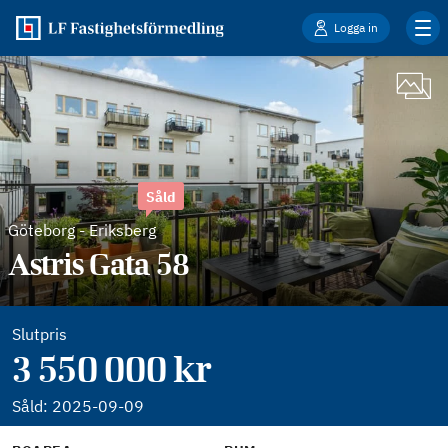
Logga in
Såld
Göteborg
-
Eriksberg
Astris Gata 58
Slutpris
3 550 000 kr
Såld:
2025-09-09