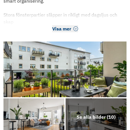
smart organisering.
Stora fönsterpartier släpper in rikligt med dagsljus och
skap
Visa mer
Se alla bilder (
10
)