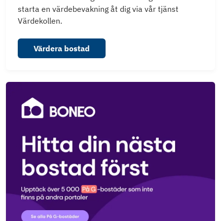
starta en värdebevakning åt dig via vår tjänst
Värdekollen.
Värdera bostad