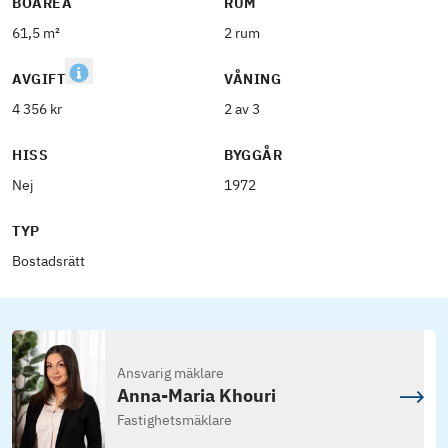
BOAREA
RUM
61,5 m²
2 rum
AVGIFT
VÅNING
4 356 kr
2 av 3
HISS
BYGGÅR
Nej
1972
TYP
Bostadsrätt
Ansvarig mäklare
Anna-Maria Khouri
Fastighetsmäklare