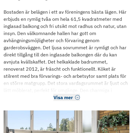
Bostaden är belägen i ett av föreningens bästa lägen. Här
erbjuds en rymlig tvåa om hela 61,5 kvadratmeter med
inglasad balkong och fri utsikt mot radhus och natur, utan
insyn. Den välkomnande hallen har gott om
avhängningsmöjligheter och förvaring genom
garderobsväggen. Det ljusa sovrummet är rymligt och har
direkt tillgång till den inglasade balkongen där du kan
avnjuta kvällskaffet. Det helkaklade badrummet,
renoverat 2012, är fräscht och funktionellt. Köket är
stilrent med bra förvarings- och arbetsytor samt plats för
en större matgrupp. Det stora vardagsrummet är ljust och
lätt möblerat, perfekt för umgänge. Den charmiga i
Visa mer