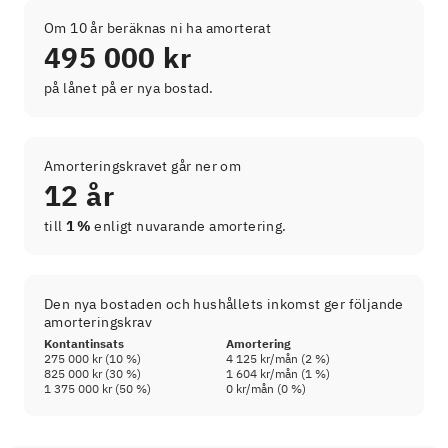
Om 10 år beräknas ni ha amorterat
495 000 kr
på lånet på er nya bostad.
Amorteringskravet går ner om
12 år
till
1 %
enligt nuvarande amortering.
Den nya bostaden och hushållets inkomst ger följande
amorteringskrav
Kontantinsats
Amortering
275 000 kr
(
10
%)
4 125 kr
/mån (
2
%)
825 000 kr
(
30
%)
1 604 kr
/mån (
1
%)
1 375 000 kr
(
50
%)
0 kr
/mån (
0
%)