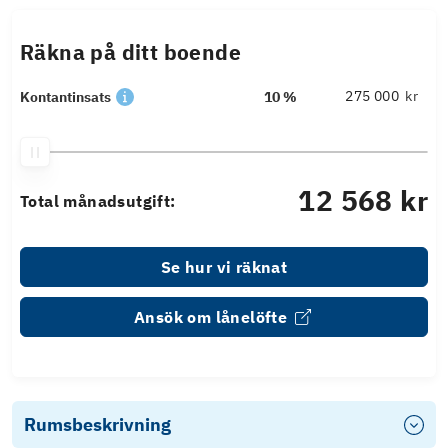
Räkna på ditt boende
kr
Kontantinsats
10 %
12 568 kr
Total månadsutgift:
Se hur vi räknat
Ansök om lånelöfte
Rumsbeskrivning