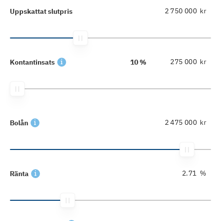
kr
Uppskattat slutpris
kr
Kontantinsats
10 %
kr
Bolån
%
Ränta