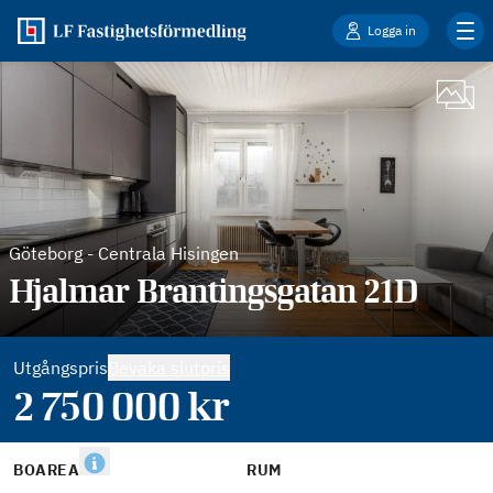
Logga in
Göteborg
-
Centrala Hisingen
Hjalmar Brantingsgatan 21D
Utgångspris
Bevaka slutpris
2 750 000
kr
BOAREA
RUM