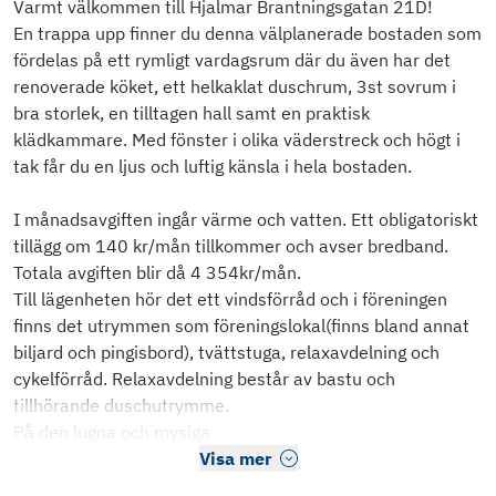
Varmt välkommen till Hjalmar Brantningsgatan 21D!
En trappa upp finner du denna välplanerade bostaden som
fördelas på ett rymligt vardagsrum där du även har det
renoverade köket, ett helkaklat duschrum, 3st sovrum i
bra storlek, en tilltagen hall samt en praktisk
klädkammare. Med fönster i olika väderstreck och högt i
tak får du en ljus och luftig känsla i hela bostaden.
I månadsavgiften ingår värme och vatten. Ett obligatoriskt
tillägg om 140 kr/mån tillkommer och avser bredband.
Totala avgiften blir då 4 354kr/mån.
Till lägenheten hör det ett vindsförråd och i föreningen
finns det utrymmen som föreningslokal(finns bland annat
biljard och pingisbord), tvättstuga, relaxavdelning och
cykelförråd. Relaxavdelning består av bastu och
tillhörande duschutrymme.
På den lugna och mysiga
Visa mer