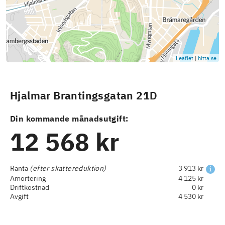
Leaflet
|
hitta.se
Hjalmar Brantingsgatan 21D
Din kommande månadsutgift:
12 568 kr
Ränta
(efter skattereduktion)
3 913 kr
Amortering
4 125 kr
Driftkostnad
0 kr
Avgift
4 530 kr