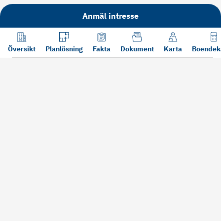
Anmäl intresse
Översikt
Planlösning
Fakta
Dokument
Karta
Boendek
Läs mer