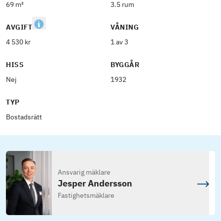
69 m²
3.5 rum
AVGIFT
VÅNING
4 530 kr
1 av 3
HISS
BYGGÅR
Nej
1932
TYP
Bostadsrätt
Ansvarig mäklare
Jesper Andersson
Fastighetsmäklare