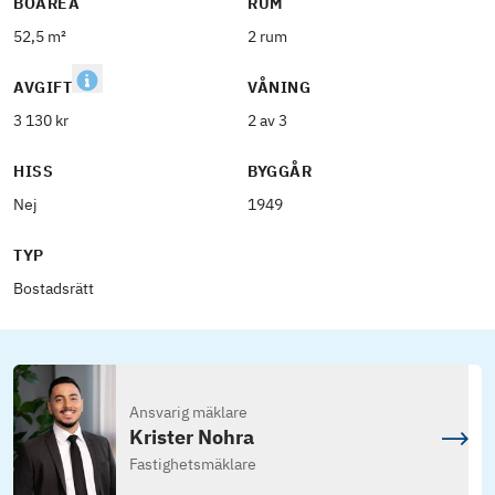
BOAREA
RUM
52,5 m²
2 rum
AVGIFT
VÅNING
3 130 kr
2 av 3
HISS
BYGGÅR
Nej
1949
TYP
Bostadsrätt
Ansvarig mäklare
Krister Nohra
Fastighetsmäklare