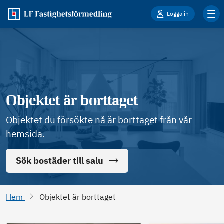
Logga in
Objektet är borttaget
Objektet du försökte nå är borttaget från vår
hemsida.
Sök bostäder till salu
Hem
Objektet är borttaget