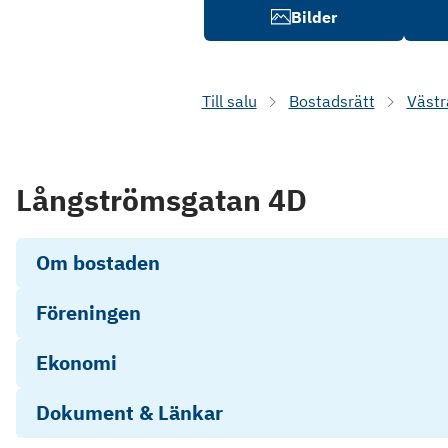
Bilder
Till salu
Bostadsrätt
Västr
Långströmsgatan 4D
Om bostaden
Föreningen
Ekonomi
Dokument & Länkar