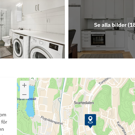
Se alla bilder (
1
som
 för
en