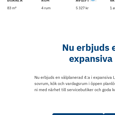
BOAREA
RUM
AVGIFT
VÅ
83 m²
4 rum
5 327 kr
1 a
Nu erbjuds e
expansiva
Nu erbjuds en välplanerad 4:a i expansiva 
sovrum, kök och vardagsrum i öppen planlös
ni med närhet till servicebutiker och goda 