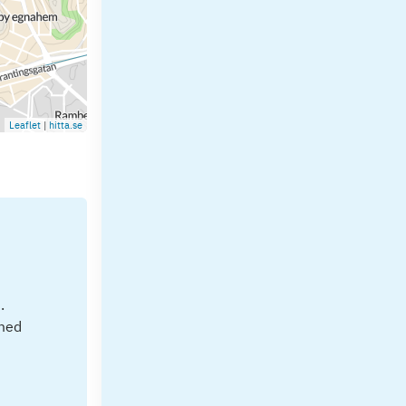
Leaflet
|
hitta.se
.
 med