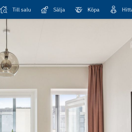
Till salu
Sälja
Köpa
Hit