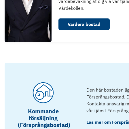
värdebevakning åt dig via vår tjän
Värdekollen.
Värdera bostad
Den här bostaden lig
Försprångsbostad. D
Kontakta ansvarig mä
Kommande
vår tjänst Försprång
försäljning
Läs mer om
Försprå
(Försprångsbostad)