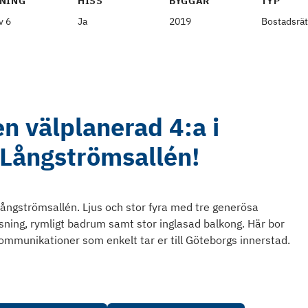
NING
HISS
BYGGÅR
TYP
v 6
Ja
2019
Bostadsrät
n välplanerad 4:a i
 Långströmsallén!
Långströmsallén. Ljus och stor fyra med tre generösa
ning, rymligt badrum samt stor inglasad balkong. Här bor
kommunikationer som enkelt tar er till Göteborgs innerstad.