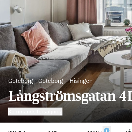
Göteborg
-
Göteborg – Hisingen
Långströmsgatan 4
Kommande försäljning