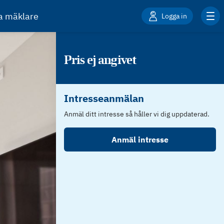
ta mäklare
Logga in
Pris ej angivet
Intresseanmälan
Anmäl ditt intresse så håller vi dig uppdaterad.
Anmäl intresse