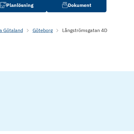
Planlösning
Dokument
a Götaland
Göteborg
Långströmsgatan 4D