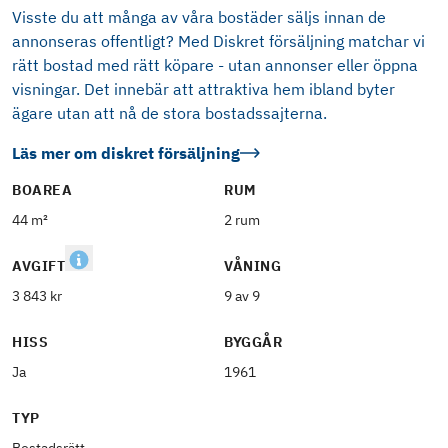
Visste du att många av våra bostäder säljs innan de
annonseras offentligt? Med Diskret försäljning matchar vi
rätt bostad med rätt köpare - utan annonser eller öppna
visningar. Det innebär att attraktiva hem ibland byter
ägare utan att nå de stora bostadssajterna.
Läs mer om diskret försäljning
BOAREA
RUM
44 m²
2 rum
AVGIFT
VÅNING
3 843 kr
9 av 9
HISS
BYGGÅR
Ja
1961
TYP