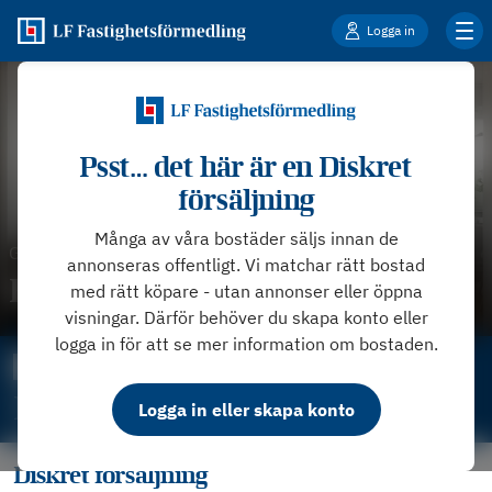
Logga in
Psst… det här är en Diskret
försäljning
Många av våra bostäder säljs innan de
Göteborg
-
Kallebäck
annonseras offentligt. Vi matchar rätt bostad
Bostadsrätt på 2 rum
med rätt köpare - utan annonser eller öppna
visningar. Därför behöver du skapa konto eller
logga in för att se mer information om bostaden.
Bevaka slutpris
Pris ej angivet
Logga in eller skapa konto
Diskret försäljning