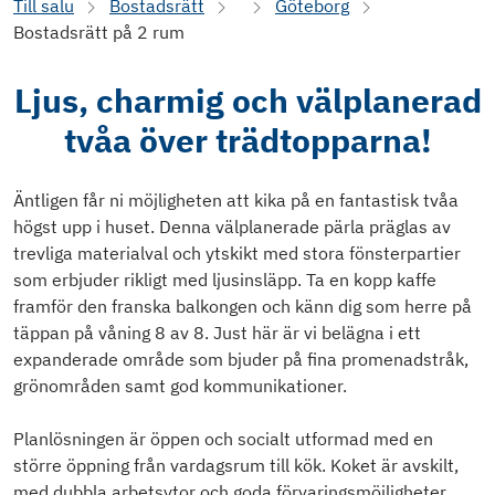
Till salu
Bostadsrätt
Göteborg
Bostadsrätt på 2 rum
Ljus, charmig och välplanerad
tvåa över trädtopparna!
Äntligen får ni möjligheten att kika på en fantastisk tvåa
högst upp i huset. Denna välplanerade pärla präglas av
trevliga materialval och ytskikt med stora fönsterpartier
som erbjuder rikligt med ljusinsläpp. Ta en kopp kaffe
framför den franska balkongen och känn dig som herre på
täppan på våning 8 av 8. Just här är vi belägna i ett
expanderade område som bjuder på fina promenadstråk,
grönområden samt god kommunikationer.
Planlösningen är öppen och socialt utformad med en
större öppning från vardagsrum till kök. Koket är avskilt,
med dubbla arbetsytor och goda förvaringsmöjligheter.