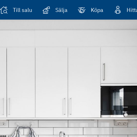
Till salu
Sälja
Köpa
Hit