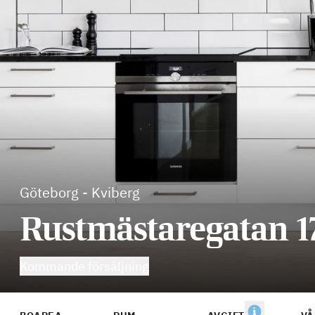
Göteborg
-
Kviberg
Rustmästaregatan 1
Kommande försäljning