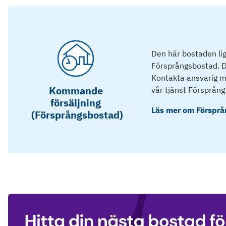
Den här bostaden lig
Försprångsbostad. D
Kontakta ansvarig mä
Kommande
vår tjänst Försprång
försäljning
Läs mer om
Försprå
(Försprångsbostad)