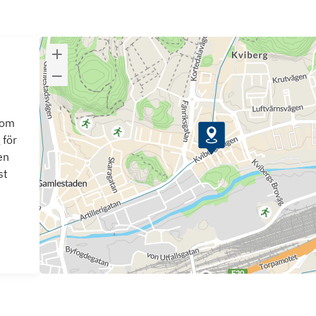
som
 för
en
st