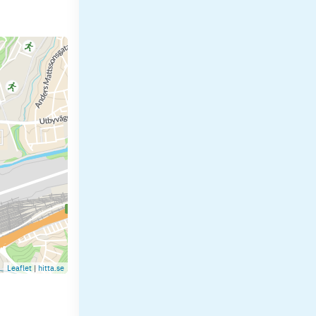
Leaflet
|
hitta.se