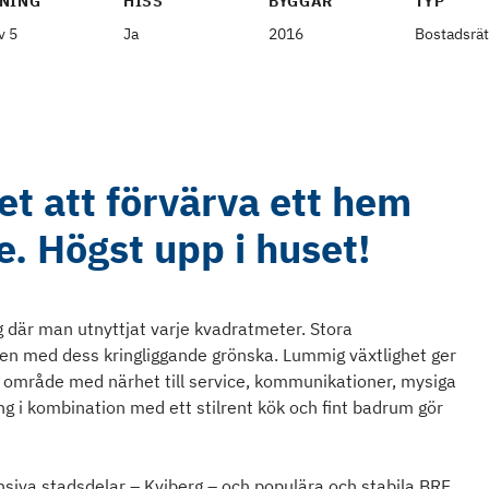
NING
HISS
BYGGÅR
TYP
v 5
Ja
2016
Bostadsrät
et att förvärva ett hem
e. Högst upp i huset!
 där man utnyttjat varje kvadratmeter. Stora
rden med dess kringliggande grönska. Lummig växtlighet ger
ärt område med närhet till service, kommunikationer, mysiga
g i kombination med ett stilrent kök och fint badrum gör
siva stadsdelar – Kviberg – och populära och stabila BRF