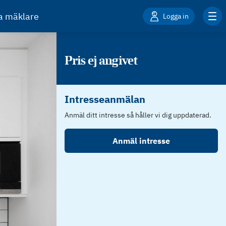
ta mäklare
Logga in
Pris ej angivet
Intresseanmälan
Anmäl ditt intresse så håller vi dig uppdaterad.
Anmäl intresse