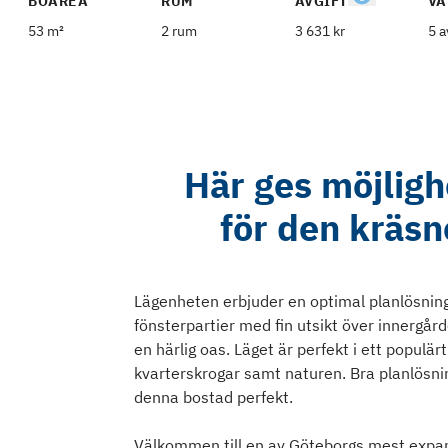
BOAREA
RUM
AVGIFT
VÅ
53 m²
2 rum
3 631 kr
5 a
Här ges möjligh
för den kräsn
Lägenheten erbjuder en optimal planlösning
fönsterpartier med fin utsikt över innergå
en härlig oas. Läget är perfekt i ett popul
kvarterskrogar samt naturen. Bra planlösnin
denna bostad perfekt.
Välkommen till en av Göteborgs mest expan