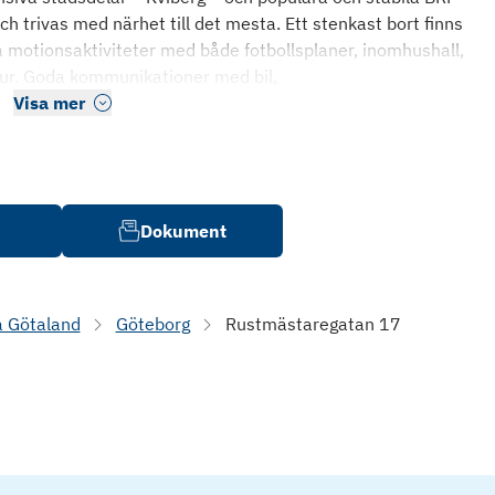
och trivas med närhet till det mesta. Ett stenkast bort finns
a motionsaktiviteter med både fotbollsplaner, inomhushall,
atur. Goda kommunikationer med bil,
Visa mer
Dokument
a Götaland
Göteborg
Rustmästaregatan 17