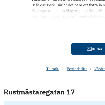
Bellevue Park. Här är det bara att flytta in 
Kvibergs arena som idag erbjuder flera olik
gym, beachvolleyhall, skidtunnel och fin n
Bilder
Till salu
Bostadsrätt
Västr
Rustmästaregatan 17